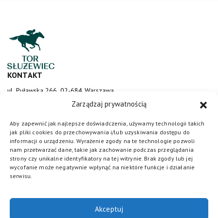
KONTAKT
ul. Puławska 266, 02-684 Warszawa
sluzewiec@totalizator.pl
Zarządzaj prywatnością
KONTAKT DLA MEDIÓW
Aby zapewnić jak najlepsze doświadczenia, używamy technologii takich
jak pliki cookies do przechowywania i/lub uzyskiwania dostępu do
media@torsluzewiec.pl
informacji o urządzeniu. Wyrażenie zgody na te technologie pozwoli
nam przetwarzać dane, takie jak zachowanie podczas przeglądania
strony czy unikalne identyfikatory na tej witrynie. Brak zgody lub jej
wycofanie może negatywnie wpłynąć na niektóre funkcje i działanie
DOŁĄCZ DO NAS
serwisu.
Akceptuj