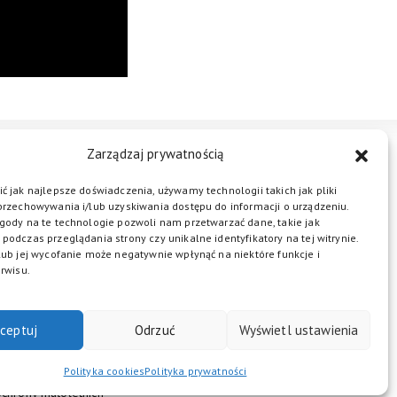
Zarządzaj prywatnością
STREFA BIZNESU
KONTAKT
ć jak najlepsze doświadczenia, używamy technologii takich jak pliki
przechowywania i/lub uzyskiwania dostępu do informacji o urządzeniu.
gody na te technologie pozwoli nam przetwarzać dane, takie jak
podczas przeglądania strony czy unikalne identyfikatory na tej witrynie.
ŁĄCZ DO NAS
lub jej wycofanie może negatywnie wpłynąć na niektóre funkcje i
rwisu.
ceptuj
Odrzuć
Wyświetl ustawienia
Polityka cookies
Polityka prywatności
chrony małoletnich