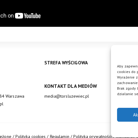
STREFA WYŚCIGOWA
Aby zapewni
cookies do 
Wyrażenie z
zachowanie 
KONTAKT DLA MEDIÓW
DO
Brak zgody 
działanie se
684 Warszawa
media@torsluzewiec.pl
pl
Ak
zeżone /
Polityka cookies
/
Regulamin
/
Polityka prywatności
/
Standardy o