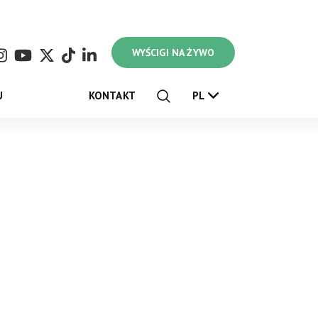
WYŚCIGI NA ŻYWO
U
KONTAKT
PL