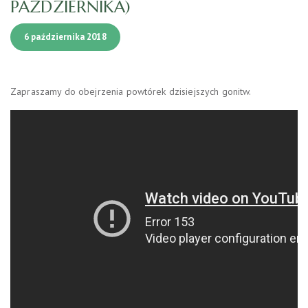
PAŹDZIERNIKA)
6 października 2018
Zapraszamy do obejrzenia powtórek dzisiejszych gonitw.