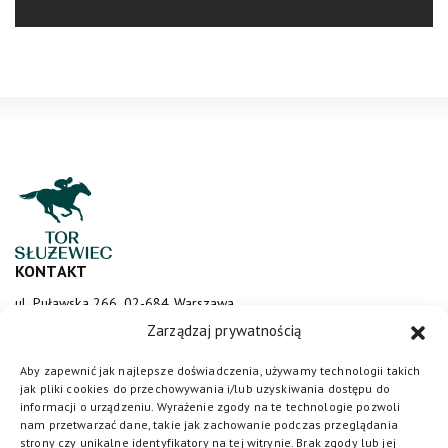
KONTAKT
ul. Puławska 266, 02-684 Warszawa
sluzewiec@totalizator.pl
Zarządzaj prywatnością
KONTAKT DLA MEDIÓW
Aby zapewnić jak najlepsze doświadczenia, używamy technologii takich
jak pliki cookies do przechowywania i/lub uzyskiwania dostępu do
media@torsluzewiec.pl
informacji o urządzeniu. Wyrażenie zgody na te technologie pozwoli
nam przetwarzać dane, takie jak zachowanie podczas przeglądania
strony czy unikalne identyfikatory na tej witrynie. Brak zgody lub jej