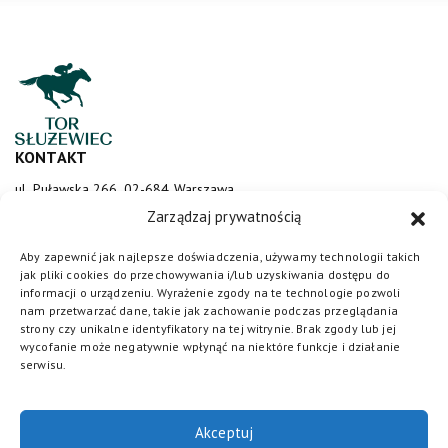
KONTAKT
ul. Puławska 266, 02-684 Warszawa
sluzewiec@totalizator.pl
Zarządzaj prywatnością
KONTAKT DLA MEDIÓW
Aby zapewnić jak najlepsze doświadczenia, używamy technologii takich
jak pliki cookies do przechowywania i/lub uzyskiwania dostępu do
media@torsluzewiec.pl
informacji o urządzeniu. Wyrażenie zgody na te technologie pozwoli
nam przetwarzać dane, takie jak zachowanie podczas przeglądania
strony czy unikalne identyfikatory na tej witrynie. Brak zgody lub jej
wycofanie może negatywnie wpłynąć na niektóre funkcje i działanie
DOŁĄCZ DO NAS
serwisu.
Akceptuj