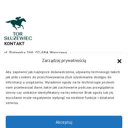
KONTAKT
ul. Puławska 266, 02-684 Warszawa
sluzewiec@totalizator.pl
Zarządzaj prywatnością
KONTAKT DLA MEDIÓW
Aby zapewnić jak najlepsze doświadczenia, używamy technologii takich
jak pliki cookies do przechowywania i/lub uzyskiwania dostępu do
media@torsluzewiec.pl
informacji o urządzeniu. Wyrażenie zgody na te technologie pozwoli
nam przetwarzać dane, takie jak zachowanie podczas przeglądania
strony czy unikalne identyfikatory na tej witrynie. Brak zgody lub jej
wycofanie może negatywnie wpłynąć na niektóre funkcje i działanie
DOŁĄCZ DO NAS
serwisu.
Akceptuj