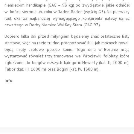
niemieckim handikapie (GAG – 98 kg) po zwycięstwie, jakie odniósł
w końcu sierpnia ub. roku w Baden-Baden (wyścig G3). Na pierwszy
rzut oka za najbardziej wymagającego konkurenta należy uznać
czwartego w Derby Niemiec Wai Key Stara (GAG 97).
Dopiero kilka dni przed mityngiem będziemy znać ostateczne listy
startowe, więc na razie trudno prognozować ilu i jak mocnych rywali
będą miały czołowe polskie konie. Tego dnia w Berlinie mają
wystartować również trzy trenowane we Wrocławiu folbluty, które
zgłoszono do biegów niższych kategorii: Newerly (kat. II, 2000 m),
Tabor (kat. III, 1600 m) oraz Bogini (kat. IV, 1800 m).
Info