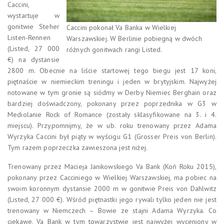
Caccini,
wystartuje w
gonitwie Steher
Caccini pokonał Va Banka w Wielkiej
Listen-Rennen
Warszawskiej. W Berlinie pobiegną w dwóch
(Listed, 27 000
różnych gonitwach rangi Listed.
€) na dystansie
2800 m. Obecnie na liście startowej tego biegu jest 17 koni,
piętnaście w niemieckim treningu i jeden w brytyjskim. Najwyżej
notowane w tym gronie są siódmy w Derby Niemiec Berghain oraz
bardziej doświadczony, pokonany przez poprzednika w G3 w
Mediolanie Rock of Romance (zostały sklasyfikowane na 3. i 4.
miejscu). Przypomnijmy, że w ub. roku trenowany przez Adama
Wyrzyka Caccini był piąty w wyścigu G1 (Grosser Preis von Berlin).
Tym razem poprzeczka zawieszona jest niżej.
Trenowany przez Macieja Janikowskiego Va Bank (Koń Roku 2015),
pokonany przez Cacciniego w Wielkiej Warszawskiej, ma pobiec na
swoim koronnym dystansie 2000 m w gonitwie Preis von Dahlwitz
(Listed, 27 000 €). Wśród piętnastki jego rywali tylko jeden nie jest
trenowany w Niemczech – Bowie ze stajni Adama Wyrzyka. Co
ciekawe, Va Bank w tym towarzystwie jest najwyżej wyceniony w