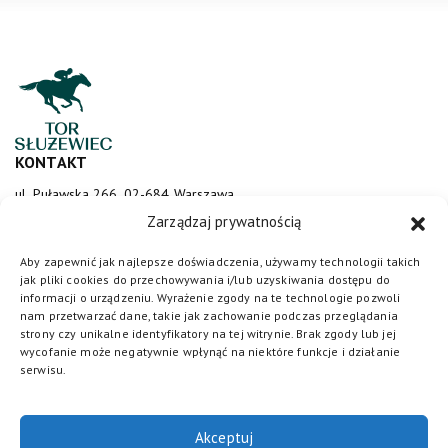
KONTAKT
ul. Puławska 266, 02-684 Warszawa
sluzewiec@totalizator.pl
Zarządzaj prywatnością
KONTAKT DLA MEDIÓW
Aby zapewnić jak najlepsze doświadczenia, używamy technologii takich
jak pliki cookies do przechowywania i/lub uzyskiwania dostępu do
media@torsluzewiec.pl
informacji o urządzeniu. Wyrażenie zgody na te technologie pozwoli
nam przetwarzać dane, takie jak zachowanie podczas przeglądania
strony czy unikalne identyfikatory na tej witrynie. Brak zgody lub jej
wycofanie może negatywnie wpłynąć na niektóre funkcje i działanie
DOŁĄCZ DO NAS
serwisu.
Akceptuj