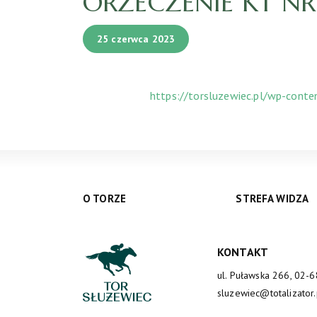
ORZECZENIE KT NR 
25 czerwca 2023
https://torsluzewiec.pl/wp-cont
O TORZE
STREFA WIDZA
KONTAKT
ul. Puławska 266, 02-
sluzewiec@totalizator.