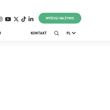
WYŚCIGI NA ŻYWO
U
KONTAKT
PL