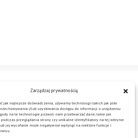
STREFA BIZNESU
KONTAKT
Zarządzaj prywatnością
ć jak najlepsze doświadczenia, używamy technologii takich jak pliki
przechowywania i/lub uzyskiwania dostępu do informacji o urządzeniu.
ŁĄCZ DO NAS
gody na te technologie pozwoli nam przetwarzać dane, takie jak
podczas przeglądania strony czy unikalne identyfikatory na tej witrynie.
lub jej wycofanie może negatywnie wpłynąć na niektóre funkcje i
rwisu.