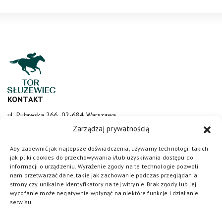
KONTAKT
ul. Puławska 266, 02-684 Warszawa
sluzewiec@totalizator.pl
Zarządzaj prywatnością
KONTAKT DLA MEDIÓW
Aby zapewnić jak najlepsze doświadczenia, używamy technologii takich
jak pliki cookies do przechowywania i/lub uzyskiwania dostępu do
media@torsluzewiec.pl
informacji o urządzeniu. Wyrażenie zgody na te technologie pozwoli
nam przetwarzać dane, takie jak zachowanie podczas przeglądania
strony czy unikalne identyfikatory na tej witrynie. Brak zgody lub jej
wycofanie może negatywnie wpłynąć na niektóre funkcje i działanie
DOŁĄCZ DO NAS
serwisu.