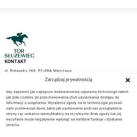
KONTAKT
ul. Puławska 266, 02-684 Warszawa
sluzewiec@totalizator.pl
Zarządzaj prywatnością
KONTAKT DLA MEDIÓW
Aby zapewnić jak najlepsze doświadczenia, używamy technologii takich
jak pliki cookies do przechowywania i/lub uzyskiwania dostępu do
media@torsluzewiec.pl
informacji o urządzeniu. Wyrażenie zgody na te technologie pozwoli
nam przetwarzać dane, takie jak zachowanie podczas przeglądania
strony czy unikalne identyfikatory na tej witrynie. Brak zgody lub jej
wycofanie może negatywnie wpłynąć na niektóre funkcje i działanie
DOŁĄCZ DO NAS
serwisu.