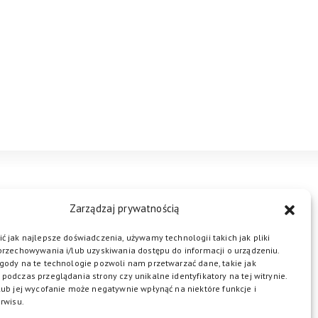
STREFA BIZNESU
KONTAKT
Zarządzaj prywatnością
ć jak najlepsze doświadczenia, używamy technologii takich jak pliki
przechowywania i/lub uzyskiwania dostępu do informacji o urządzeniu.
ŁĄCZ DO NAS
gody na te technologie pozwoli nam przetwarzać dane, takie jak
podczas przeglądania strony czy unikalne identyfikatory na tej witrynie.
lub jej wycofanie może negatywnie wpłynąć na niektóre funkcje i
rwisu.