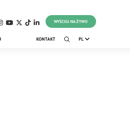
WYŚCIGI NA ŻYWO
U
KONTAKT
PL