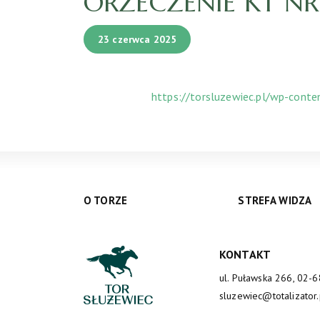
ORZECZENIE KT NR 5
23 czerwca 2025
https://torsluzewiec.pl/wp-cont
O TORZE
STREFA WIDZA
KONTAKT
ul. Puławska 266, 02-
sluzewiec@totalizator.