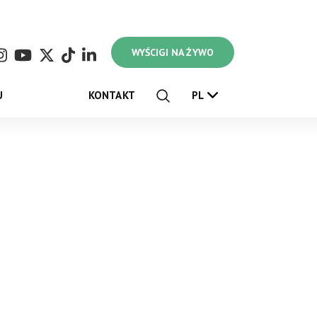
WYŚCIGI NA ŻYWO
U
KONTAKT
PL