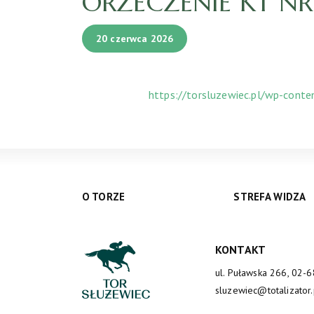
ORZECZENIE KT NR 
20 czerwca 2026
https://torsluzewiec.pl/wp-cont
O TORZE
STREFA WIDZA
KONTAKT
ul. Puławska 266, 02-
sluzewiec@totalizator.