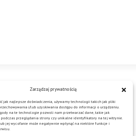
STREFA BIZNESU
KONTAKT
Zarządzaj prywatnością
ć jak najlepsze doświadczenia, używamy technologii takich jak pliki
przechowywania i/lub uzyskiwania dostępu do informacji o urządzeniu.
ŁĄCZ DO NAS
gody na te technologie pozwoli nam przetwarzać dane, takie jak
podczas przeglądania strony czy unikalne identyfikatory na tej witrynie.
lub jej wycofanie może negatywnie wpłynąć na niektóre funkcje i
rwisu.