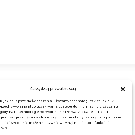
STREFA BIZNESU
KONTAKT
Zarządzaj prywatnością
ć jak najlepsze doświadczenia, używamy technologii takich jak pliki
przechowywania i/lub uzyskiwania dostępu do informacji o urządzeniu.
ŁĄCZ DO NAS
gody na te technologie pozwoli nam przetwarzać dane, takie jak
podczas przeglądania strony czy unikalne identyfikatory na tej witrynie.
lub jej wycofanie może negatywnie wpłynąć na niektóre funkcje i
rwisu.