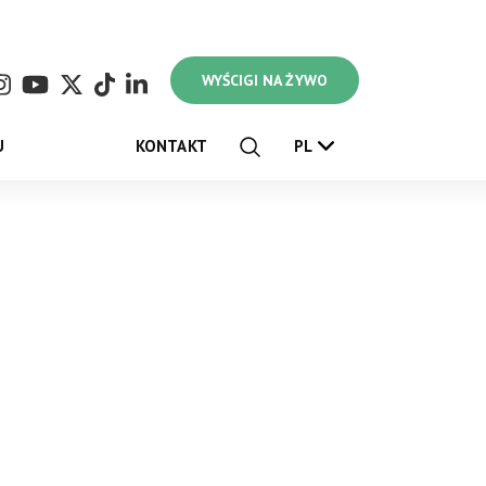
WYŚCIGI NA ŻYWO
U
KONTAKT
PL