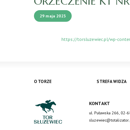
ORZECZENIE KT NR 
29 maja 2023
https://torsluzewiec.pl/wp-cont
O TORZE
STREFA WIDZA
KONTAKT
ul. Puławska 266, 02-
sluzewiec@totalizator.