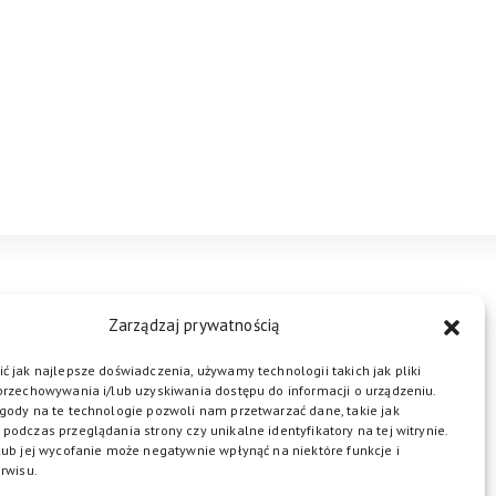
STREFA BIZNESU
KONTAKT
Zarządzaj prywatnością
ć jak najlepsze doświadczenia, używamy technologii takich jak pliki
przechowywania i/lub uzyskiwania dostępu do informacji o urządzeniu.
ŁĄCZ DO NAS
gody na te technologie pozwoli nam przetwarzać dane, takie jak
podczas przeglądania strony czy unikalne identyfikatory na tej witrynie.
lub jej wycofanie może negatywnie wpłynąć na niektóre funkcje i
rwisu.