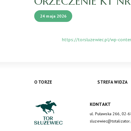
ORZECZENIE KT NR 
24 maja 2026
https://torsluzewiec.pl/wp-cont
O TORZE
STREFA WIDZA
KONTAKT
ul. Puławska 266, 02-
sluzewiec@totalizator.