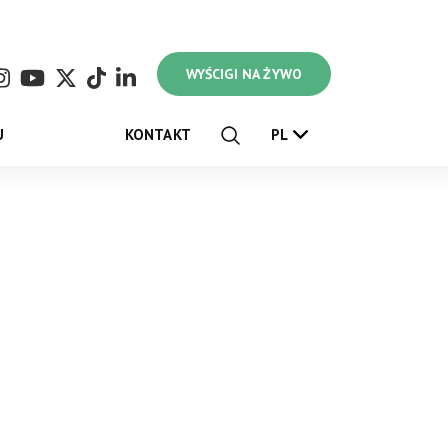
WYŚCIGI NA ŻYWO
U
KONTAKT
PL