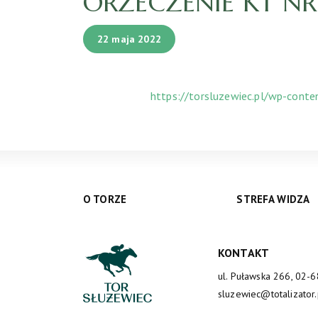
ORZECZENIE KT NR 
22 maja 2022
https://torsluzewiec.pl/wp-cont
O TORZE
STREFA WIDZA
KONTAKT
ul. Puławska 266, 02-
sluzewiec@totalizator.