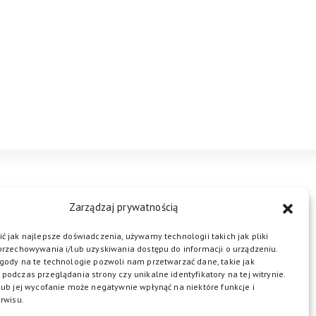
STREFA BIZNESU
KONTAKT
Zarządzaj prywatnością
ć jak najlepsze doświadczenia, używamy technologii takich jak pliki
przechowywania i/lub uzyskiwania dostępu do informacji o urządzeniu.
ŁĄCZ DO NAS
gody na te technologie pozwoli nam przetwarzać dane, takie jak
podczas przeglądania strony czy unikalne identyfikatory na tej witrynie.
lub jej wycofanie może negatywnie wpłynąć na niektóre funkcje i
rwisu.