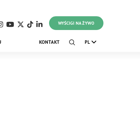
WYŚCIGI NA ŻYWO
U
KONTAKT
PL