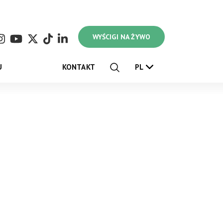
WYŚCIGI NA ŻYWO
U
KONTAKT
PL