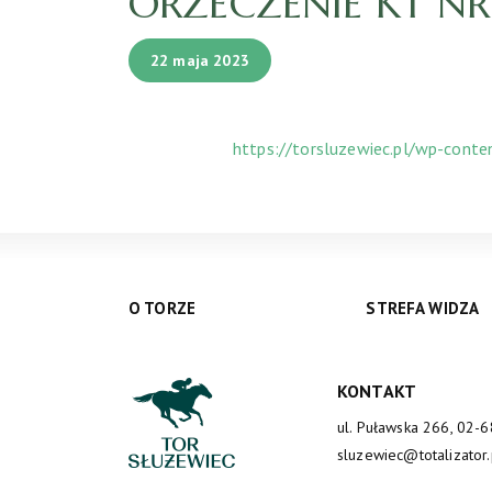
ORZECZENIE KT NR 
22 maja 2023
https://torsluzewiec.pl/wp-cont
O TORZE
STREFA WIDZA
KONTAKT
ul. Puławska 266, 02-
sluzewiec@totalizator.