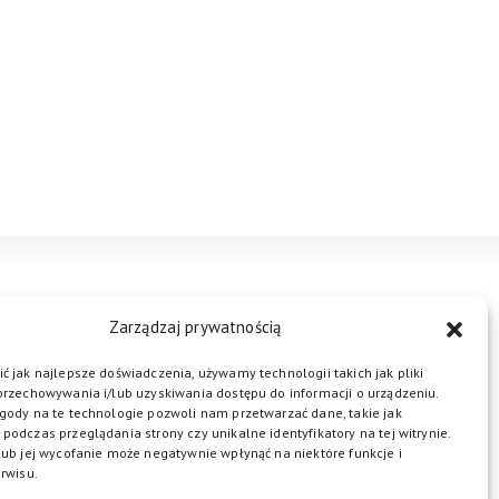
STREFA BIZNESU
KONTAKT
Zarządzaj prywatnością
ć jak najlepsze doświadczenia, używamy technologii takich jak pliki
przechowywania i/lub uzyskiwania dostępu do informacji o urządzeniu.
ŁĄCZ DO NAS
gody na te technologie pozwoli nam przetwarzać dane, takie jak
podczas przeglądania strony czy unikalne identyfikatory na tej witrynie.
lub jej wycofanie może negatywnie wpłynąć na niektóre funkcje i
rwisu.