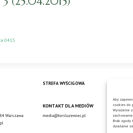
 (25.04.2015)
va 0415
STREFA WYŚCIGOWA
Aby zapewni
cookies do 
KONTAKT DLA MEDIÓW
DO
Wyrażenie z
684 Warszawa
media@torsluzewiec.pl
zachowanie 
Brak zgody 
pl
działanie se