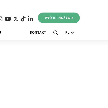
WYŚCIGI NA ŻYWO
U
KONTAKT
PL