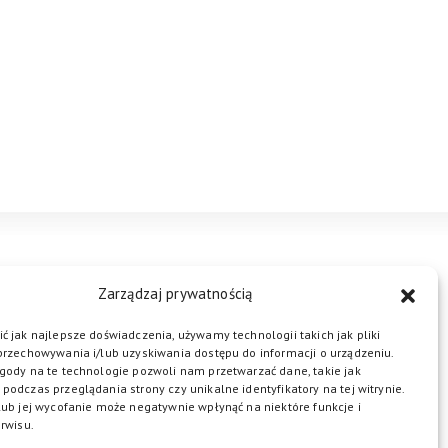
STREFA BIZNESU
KONTAKT
Zarządzaj prywatnością
ć jak najlepsze doświadczenia, używamy technologii takich jak pliki
przechowywania i/lub uzyskiwania dostępu do informacji o urządzeniu.
ŁĄCZ DO NAS
gody na te technologie pozwoli nam przetwarzać dane, takie jak
podczas przeglądania strony czy unikalne identyfikatory na tej witrynie.
lub jej wycofanie może negatywnie wpłynąć na niektóre funkcje i
rwisu.