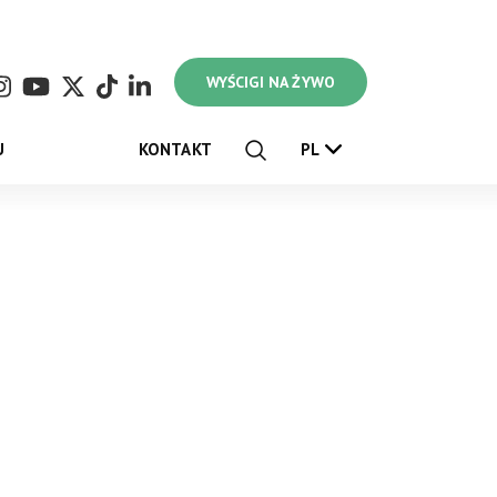
WYŚCIGI NA ŻYWO
U
KONTAKT
PL