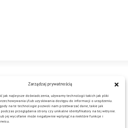
STREFA BIZNESU
KONTAKT
Zarządzaj prywatnością
ć jak najlepsze doświadczenia, używamy technologii takich jak pliki
przechowywania i/lub uzyskiwania dostępu do informacji o urządzeniu.
ŁĄCZ DO NAS
gody na te technologie pozwoli nam przetwarzać dane, takie jak
podczas przeglądania strony czy unikalne identyfikatory na tej witrynie.
lub jej wycofanie może negatywnie wpłynąć na niektóre funkcje i
rwisu.