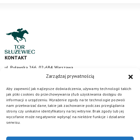
KONTAKT
ul. Puławska 266, 02-684 Warszawa
sluzewiec@totalizator.pl
Zarządzaj prywatnością
KONTAKT DLA MEDIÓW
Aby zapewnić jak najlepsze doświadczenia, używamy technologii takich
jak pliki cookies do przechowywania i/lub uzyskiwania dostępu do
media@torsluzewiec.pl
informacji o urządzeniu. Wyrażenie zgody na te technologie pozwoli
nam przetwarzać dane, takie jak zachowanie podczas przeglądania
strony czy unikalne identyfikatory na tej witrynie. Brak zgody lub jej
wycofanie może negatywnie wpłynąć na niektóre funkcje i działanie
DOŁĄCZ DO NAS
serwisu.