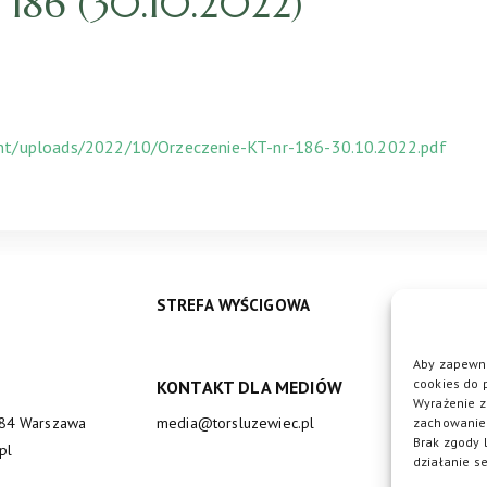
186 (30.10.2022)
ent/uploads/2022/10/Orzeczenie-KT-nr-186-30.10.2022.pdf
STREFA WYŚCIGOWA
Aby zapewni
cookies do 
KONTAKT DLA MEDIÓW
DO
Wyrażenie z
684 Warszawa
media@torsluzewiec.pl
zachowanie 
Brak zgody 
pl
działanie se