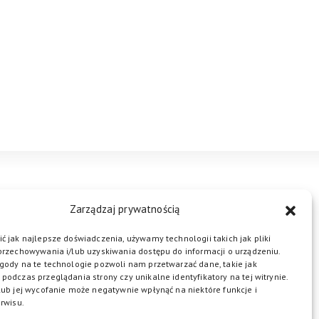
STREFA BIZNESU
KONTAKT
Zarządzaj prywatnością
ć jak najlepsze doświadczenia, używamy technologii takich jak pliki
przechowywania i/lub uzyskiwania dostępu do informacji o urządzeniu.
ŁĄCZ DO NAS
gody na te technologie pozwoli nam przetwarzać dane, takie jak
podczas przeglądania strony czy unikalne identyfikatory na tej witrynie.
lub jej wycofanie może negatywnie wpłynąć na niektóre funkcje i
rwisu.