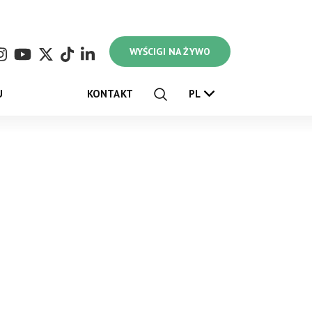
WYŚCIGI NA ŻYWO
U
KONTAKT
PL