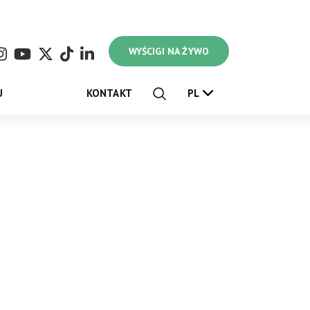
WYŚCIGI NA ŻYWO
U
KONTAKT
PL