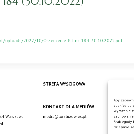
184 (30.10.2022)
ent/uploads/2022/10/Orzeczenie-KT-nr-184-30.10.2022.pdf
STREFA WYŚCIGOWA
Aby zapewni
cookies do 
KONTAKT DLA MEDIÓW
DO
Wyrażenie z
684 Warszawa
media@torsluzewiec.pl
zachowanie 
Brak zgody 
pl
działanie se