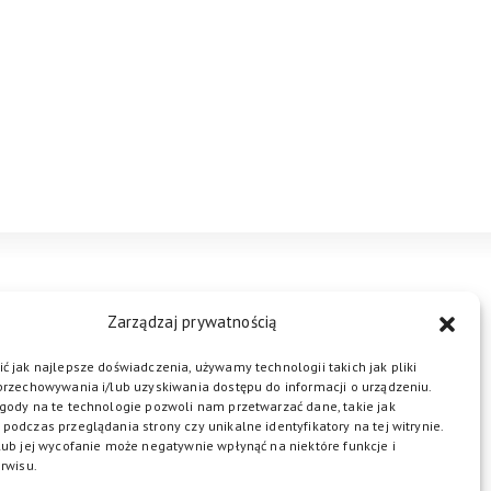
STREFA BIZNESU
KONTAKT
Zarządzaj prywatnością
ć jak najlepsze doświadczenia, używamy technologii takich jak pliki
przechowywania i/lub uzyskiwania dostępu do informacji o urządzeniu.
ŁĄCZ DO NAS
gody na te technologie pozwoli nam przetwarzać dane, takie jak
podczas przeglądania strony czy unikalne identyfikatory na tej witrynie.
lub jej wycofanie może negatywnie wpłynąć na niektóre funkcje i
rwisu.