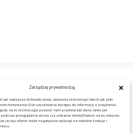
STREFA BIZNESU
KONTAKT
Zarządzaj prywatnością
ć jak najlepsze doświadczenia, używamy technologii takich jak pliki
przechowywania i/lub uzyskiwania dostępu do informacji o urządzeniu.
ŁĄCZ DO NAS
gody na te technologie pozwoli nam przetwarzać dane, takie jak
podczas przeglądania strony czy unikalne identyfikatory na tej witrynie.
lub jej wycofanie może negatywnie wpłynąć na niektóre funkcje i
rwisu.