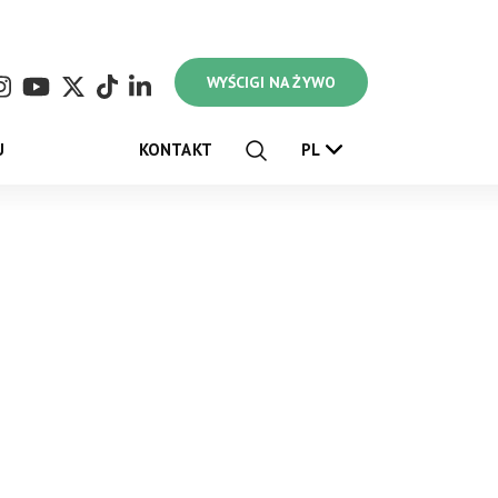
WYŚCIGI NA ŻYWO
U
KONTAKT
PL