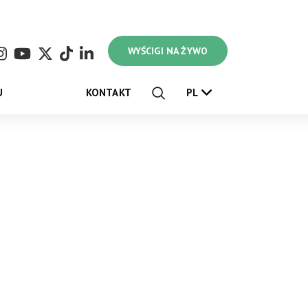
WYŚCIGI NA ŻYWO
U
KONTAKT
PL