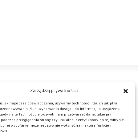
STREFA BIZNESU
KONTAKT
Zarządzaj prywatnością
ć jak najlepsze doświadczenia, używamy technologii takich jak pliki
przechowywania i/lub uzyskiwania dostępu do informacji o urządzeniu.
ŁĄCZ DO NAS
gody na te technologie pozwoli nam przetwarzać dane, takie jak
podczas przeglądania strony czy unikalne identyfikatory na tej witrynie.
lub jej wycofanie może negatywnie wpłynąć na niektóre funkcje i
rwisu.