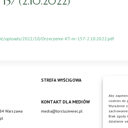
57 (2.10.2022)
ent/uploads/2022/10/Orzeczenie-KT-nr-157-2.10.2022.pdf
STREFA WYŚCIGOWA
Aby zapewni
cookies do 
KONTAKT DLA MEDIÓW
DO
Wyrażenie z
684 Warszawa
media@torsluzewiec.pl
zachowanie 
Brak zgody 
pl
działanie se