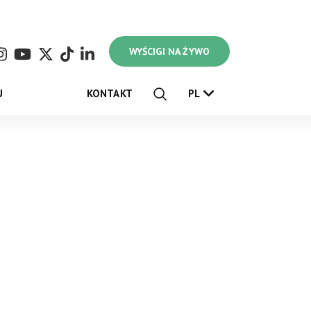
WYŚCIGI NA ŻYWO
U
KONTAKT
PL