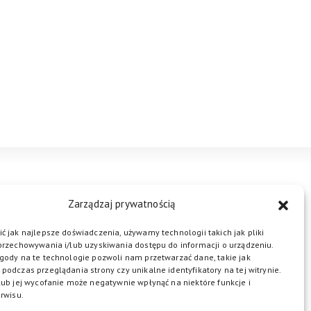
STREFA BIZNESU
KONTAKT
Zarządzaj prywatnością
ć jak najlepsze doświadczenia, używamy technologii takich jak pliki
przechowywania i/lub uzyskiwania dostępu do informacji o urządzeniu.
ŁĄCZ DO NAS
gody na te technologie pozwoli nam przetwarzać dane, takie jak
podczas przeglądania strony czy unikalne identyfikatory na tej witrynie.
lub jej wycofanie może negatywnie wpłynąć na niektóre funkcje i
rwisu.