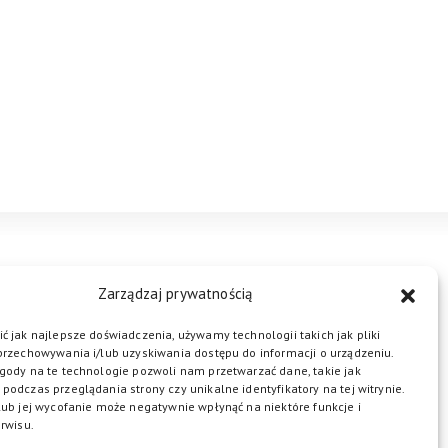
STREFA BIZNESU
KONTAKT
Zarządzaj prywatnością
ć jak najlepsze doświadczenia, używamy technologii takich jak pliki
przechowywania i/lub uzyskiwania dostępu do informacji o urządzeniu.
ŁĄCZ DO NAS
gody na te technologie pozwoli nam przetwarzać dane, takie jak
podczas przeglądania strony czy unikalne identyfikatory na tej witrynie.
lub jej wycofanie może negatywnie wpłynąć na niektóre funkcje i
rwisu.