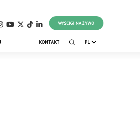
WYŚCIGI NA ŻYWO
U
KONTAKT
PL