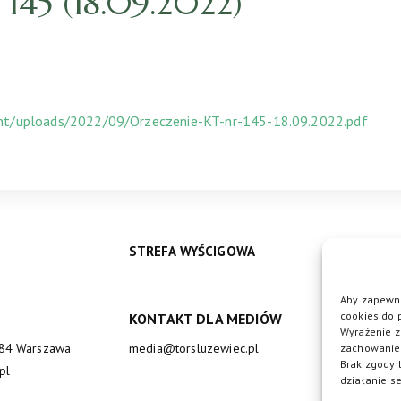
45 (18.09.2022)
ent/uploads/2022/09/Orzeczenie-KT-nr-145-18.09.2022.pdf
STREFA WYŚCIGOWA
Aby zapewni
cookies do 
KONTAKT DLA MEDIÓW
DO
Wyrażenie z
684 Warszawa
media@torsluzewiec.pl
zachowanie 
Brak zgody 
pl
działanie se