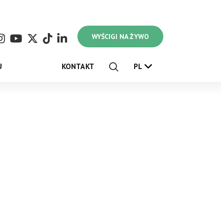
WYŚCIGI NA ŻYWO
U
KONTAKT
PL