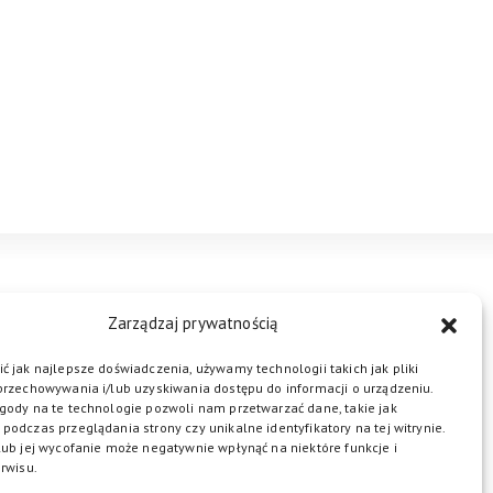
STREFA BIZNESU
KONTAKT
Zarządzaj prywatnością
ć jak najlepsze doświadczenia, używamy technologii takich jak pliki
przechowywania i/lub uzyskiwania dostępu do informacji o urządzeniu.
ŁĄCZ DO NAS
gody na te technologie pozwoli nam przetwarzać dane, takie jak
podczas przeglądania strony czy unikalne identyfikatory na tej witrynie.
lub jej wycofanie może negatywnie wpłynąć na niektóre funkcje i
rwisu.