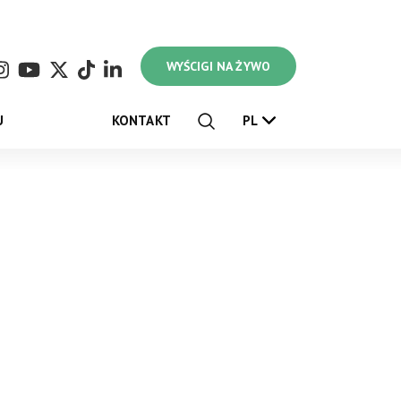
WYŚCIGI NA ŻYWO
U
KONTAKT
PL