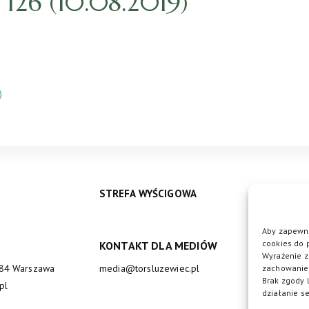
26 (10.08.2019)
)
STREFA WYŚCIGOWA
Aby zapewni
cookies do 
KONTAKT DLA MEDIÓW
DO
Wyrażenie z
684 Warszawa
media@torsluzewiec.pl
zachowanie 
Brak zgody 
pl
działanie se