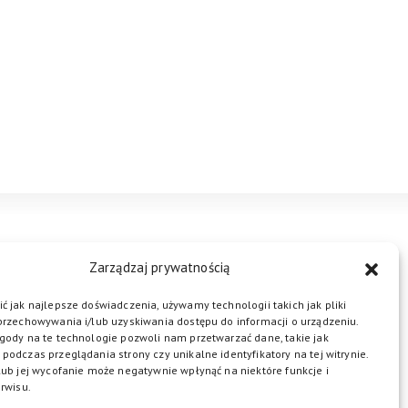
STREFA BIZNESU
KONTAKT
Zarządzaj prywatnością
ć jak najlepsze doświadczenia, używamy technologii takich jak pliki
przechowywania i/lub uzyskiwania dostępu do informacji o urządzeniu.
ŁĄCZ DO NAS
gody na te technologie pozwoli nam przetwarzać dane, takie jak
podczas przeglądania strony czy unikalne identyfikatory na tej witrynie.
lub jej wycofanie może negatywnie wpłynąć na niektóre funkcje i
rwisu.