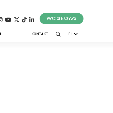
WYŚCIGI NA ŻYWO
U
KONTAKT
PL