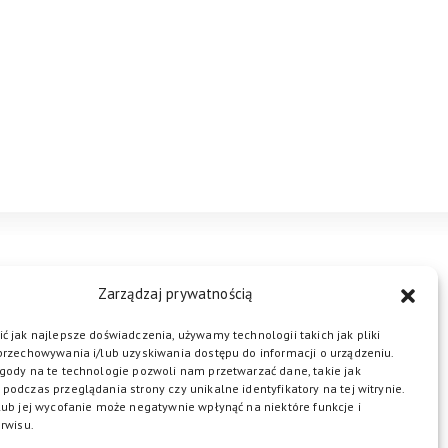
STREFA BIZNESU
KONTAKT
Zarządzaj prywatnością
ć jak najlepsze doświadczenia, używamy technologii takich jak pliki
przechowywania i/lub uzyskiwania dostępu do informacji o urządzeniu.
ŁĄCZ DO NAS
gody na te technologie pozwoli nam przetwarzać dane, takie jak
podczas przeglądania strony czy unikalne identyfikatory na tej witrynie.
lub jej wycofanie może negatywnie wpłynąć na niektóre funkcje i
rwisu.