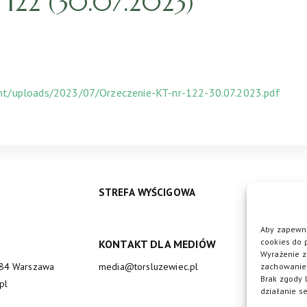
122 (30.07.2023)
ent/uploads/2023/07/Orzeczenie-KT-nr-122-30.07.2023.pdf
STREFA WYŚCIGOWA
Aby zapewni
cookies do 
KONTAKT DLA MEDIÓW
DO
Wyrażenie z
684 Warszawa
media@torsluzewiec.pl
zachowanie 
Brak zgody 
pl
działanie se