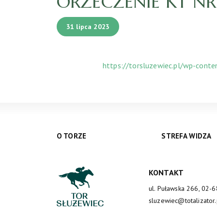
ORZECZENIE KT NR 
31 lipca 2023
https://torsluzewiec.pl/wp-cont
O TORZE
STREFA WIDZA
KONTAKT
ul. Puławska 266, 02-
sluzewiec@totalizator.