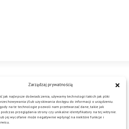
STREFA BIZNESU
KONTAKT
Zarządzaj prywatnością
ć jak najlepsze doświadczenia, używamy technologii takich jak pliki
przechowywania i/lub uzyskiwania dostępu do informacji o urządzeniu.
ŁĄCZ DO NAS
gody na te technologie pozwoli nam przetwarzać dane, takie jak
podczas przeglądania strony czy unikalne identyfikatory na tej witrynie.
lub jej wycofanie może negatywnie wpłynąć na niektóre funkcje i
rwisu.