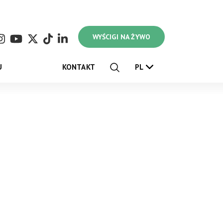
WYŚCIGI NA ŻYWO
U
KONTAKT
PL