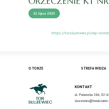
ORZECZENIE KT NR 1
31 lipca 2023
https://torsluzewiec.pl/wp-cont
O TORZE
STREFA WIDZA
KONTAKT
ul. Puławska 266, 02-
sluzewiec@totalizator.