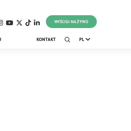
WYŚCIGI NA ŻYWO
U
KONTAKT
PL