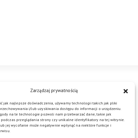
STREFA BIZNESU
KONTAKT
Zarządzaj prywatnością
ć jak najlepsze doświadczenia, używamy technologii takich jak pliki
przechowywania i/lub uzyskiwania dostępu do informacji o urządzeniu.
ŁĄCZ DO NAS
gody na te technologie pozwoli nam przetwarzać dane, takie jak
podczas przeglądania strony czy unikalne identyfikatory na tej witrynie.
lub jej wycofanie może negatywnie wpłynąć na niektóre funkcje i
rwisu.