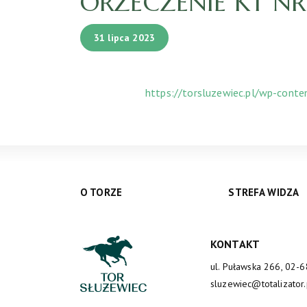
ORZECZENIE KT NR 1
31 lipca 2023
https://torsluzewiec.pl/wp-cont
O TORZE
STREFA WIDZA
KONTAKT
ul. Puławska 266, 02-
sluzewiec@totalizator.