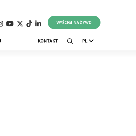
WYŚCIGI NA ŻYWO
U
KONTAKT
PL