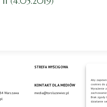
1 (4.05.2019)
STREFA WYŚCIGOWA
Aby zapewni
cookies do 
KONTAKT DLA MEDIÓW
DO
Wyrażenie z
684 Warszawa
media@torsluzewiec.pl
zachowanie 
Brak zgody 
pl
działanie se