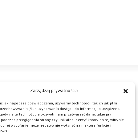
STREFA BIZNESU
KONTAKT
Zarządzaj prywatnością
ć jak najlepsze doświadczenia, używamy technologii takich jak pliki
przechowywania i/lub uzyskiwania dostępu do informacji o urządzeniu.
ŁĄCZ DO NAS
gody na te technologie pozwoli nam przetwarzać dane, takie jak
podczas przeglądania strony czy unikalne identyfikatory na tej witrynie.
lub jej wycofanie może negatywnie wpłynąć na niektóre funkcje i
rwisu.