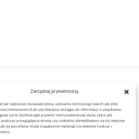
STREFA BIZNESU
KONTAKT
Zarządzaj prywatnością
ć jak najlepsze doświadczenia, używamy technologii takich jak pliki
przechowywania i/lub uzyskiwania dostępu do informacji o urządzeniu.
ŁĄCZ DO NAS
gody na te technologie pozwoli nam przetwarzać dane, takie jak
podczas przeglądania strony czy unikalne identyfikatory na tej witrynie.
lub jej wycofanie może negatywnie wpłynąć na niektóre funkcje i
rwisu.