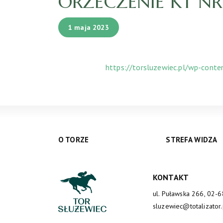
ORZECZENIE KT NR 
1 maja 2023
https://torsluzewiec.pl/wp-cont
O TORZE
STREFA WIDZA
KONTAKT
ul. Puławska 266, 02-
sluzewiec@totalizator.