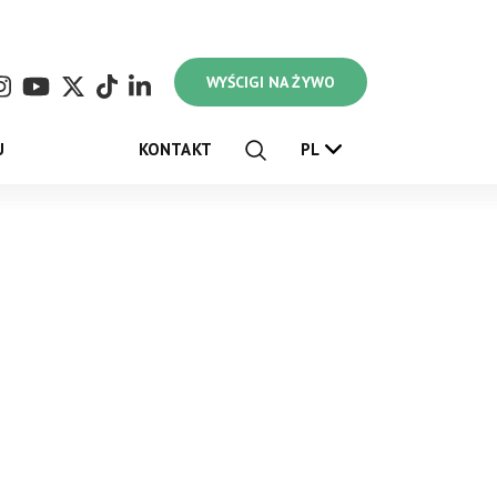
WYŚCIGI NA ŻYWO
U
KONTAKT
PL