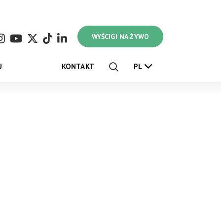
WYŚCIGI NA ŻYWO
U
KONTAKT
PL