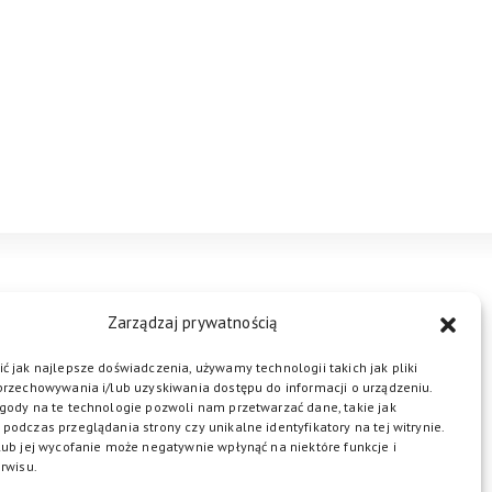
STREFA BIZNESU
KONTAKT
Zarządzaj prywatnością
ć jak najlepsze doświadczenia, używamy technologii takich jak pliki
przechowywania i/lub uzyskiwania dostępu do informacji o urządzeniu.
ŁĄCZ DO NAS
gody na te technologie pozwoli nam przetwarzać dane, takie jak
podczas przeglądania strony czy unikalne identyfikatory na tej witrynie.
lub jej wycofanie może negatywnie wpłynąć na niektóre funkcje i
rwisu.