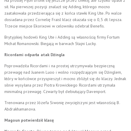
Na prostej Pijon bronił się jeszcze przez chwilę, ale szybko opadł z
sił. Na pierwszej pozycji znalazł się Adding, którego mocno
zaatakowała przedzierająca się z końca stawki King Ute. Po walce
dosiadana przez Cornelię Fraisl klacz okazała się o 0,5 dł. lepsza.
Trzecie miejsce Ekorixowi w celowniku odebrał Benefis.
Brytyjskiej hodowli King Ute i Adding są własnością firmy Fortum
Michał Romanowski. Biegają w barwach Stajni Lucky.
Ricordami odparła atak Dżingla
Poprowadziła Ricordami i na prostej utrzymywała bezpieczną
przewagę nad Juanem Luoo i wolno rozpędzającym się Dżinglem,
który w końcówce przyspieszył i mocno zbliżył się do klaczy. Jednak
silnie wysyłana przez Piotra Krowickiego Ricordami utrzymała
minimalną przewagę. Czwarty był debiutujący Davenport.
Trenowana przez Józefa Siwonię zwyciężczyni jest własnością B.
Abdrakhamanova.
Magoun potwierdził klasę