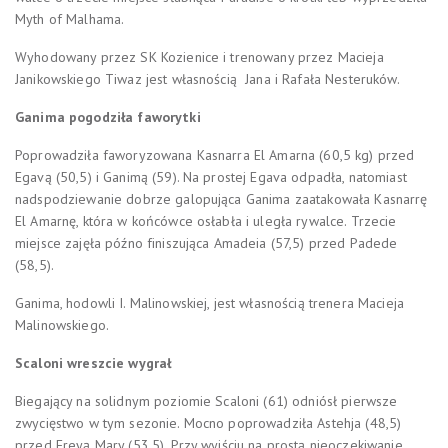
Myth of Malhama.
Wyhodowany przez SK Kozienice i trenowany przez Macieja
Janikowskiego Tiwaz jest własnością Jana i Rafała Nesteruków.
Ganima pogodziła faworytki
Poprowadziła faworyzowana Kasnarra El Amarna (60,5 kg) przed
Egavą (50,5) i Ganimą (59). Na prostej
Egava odpadła, natomiast
nadspodziewanie dobrze galopująca Ganima zaatakowała Kasnarrę
El Amarnę, która w końcówce osłabła i uległa rywalce. Trzecie
miejsce zajęła późno finiszująca Amadeia (57,5) przed Padede
(58,5).
Ganima, hodowli I. Malinowskiej, jest
własnością trenera Macieja
Malinowskiego.
Scaloni wreszcie wygrał
Biegający na solidnym poziomie Scaloni (61) odniósł pierwsze
zwycięstwo w tym sezonie.
Mocno poprowadziła Astehja (48,5)
przed Freyą Mary (53,5). Przy wyjściu na prostą nieoczekiwanie