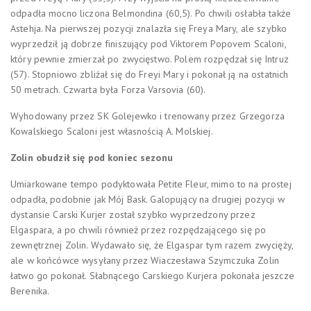
odpadła mocno liczona Belmondina (60,5). Po chwili osłabła także
Astehja. Na pierwszej pozycji znalazła się Freya Mary, ale szybko
wyprzedził ją dobrze finiszujący pod Viktorem Popovem Scaloni,
który pewnie zmierzał po zwycięstwo. Polem rozpędzał się Intruz
(57). Stopniowo zbliżał się do Freyi Mary i pokonał ją na ostatnich
50 metrach. Czwarta była Forza Varsovia (60).
Wyhodowany przez SK Golejewko i trenowany przez Grzegorza
Kowalskiego Scaloni jest własnością A. Molskiej.
Zolin obudził się pod koniec sezonu
Umiarkowan
e tempo podyktowała Petite Fleur, mimo to na prostej
odpadła, podobnie jak Mój Bask. Galopujący na drugiej pozycji w
dystansie Carski Kurjer został szybko wyprzedzony przez
Elgaspara, a po chwili również przez rozpędzającego się po
zewnętrznej Zolin. Wydawało się, że Elgaspar tym razem zwycięży,
ale w końcówce wysyłany przez Wiaczesława Szymczuka Zolin
łatwo go pokonał. Słabnącego Carskiego Kurjera pokonała jeszcze
Berenika.