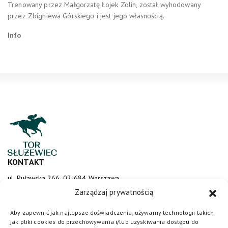
Trenowany przez Małgorzatę Łojek Zolin, został wyhodowany
przez Zbigniewa Górskiego i jest jego własnością.
Info
KONTAKT
ul. Puławska 266, 02-684 Warszawa
sluzewiec@totalizator.pl
Zarządzaj prywatnością
KONTAKT DLA MEDIÓW
Aby zapewnić jak najlepsze doświadczenia, używamy technologii takich
jak pliki cookies do przechowywania i/lub uzyskiwania dostępu do
media@torsluzewiec.pl