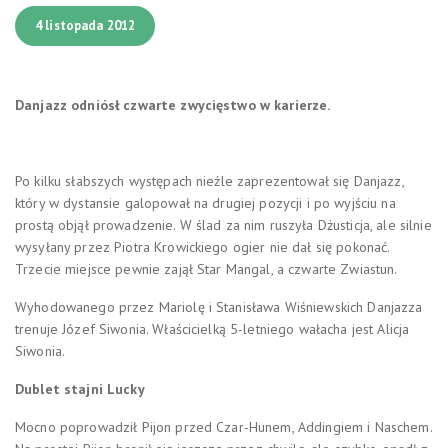
4 listopada 2012
Danjazz odniósł czwarte zwycięstwo w karierze.
Po kilku słabszych występach nieźle zaprezentował się Danjazz,
który w dystansie galopował na drugiej pozycji i po wyjściu na
prostą objął prowadzenie. W ślad za nim ruszyła Dżusticja, ale
silnie
wysyłany przez Piotra Krowickiego ogier nie dał się pokonać.
Trzecie miejsce pewnie zajął Star Mangal, a czwarte Zwiastun.
Wyhodowanego przez Mariolę i Stanisława Wiśniewskich Danjazza
trenuje Józef Siwonia. Właścicielką 5-letniego wałacha jest Alicja
Siwonia.
Dublet stajni Lucky
Mocno poprowadził Pijon przed Czar-Hunem, Addingiem i Naschem.