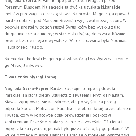
Nagroda C
zorta.
Równe tempo podyktował Magoun przed
Porannym Blaskiem. Na zakręcie ta dwójka uzyskała kilkanaście
metrów przewagi nad resztą stawki. Na prostej Magoun galopował
bardzo dobrze pod Markiem Breziną i wygrywał niezagrożony. W
połowie prostej w pogoń ruszył Syrus, który bez wysiłku zajął
drugie miejsce, ale nie był w stanie zbliżyć się do rywala. Równie
pewnie trzecie miejsce wywalczył Wares, a czwarta była Nochnaia
Fialka przed Palacio.
Niemieckiej hodowli Magoun jest własnością Ewy Wyrwicz. Trenuje
go Maciej Janikowski.
Tiwaz znów błysnął formą
Nagroda
Sac-a-Papier.
Bardzo spokojne tempo dyktowała
Paradise, za którą biegły Dżulietta z Tiwazem i Myth of Malham.
Stawka zgrupowała się na zakręcie, ale po wyjściu na prostą
odpadła Special Motivation. Paradise nie obroniła się przed atakiem
Tiwaza, który w końcówce objął prowadzenie i odskoczył
konkurentom. Przejście znalazła zamknięta wcześniej Dżulietta i
popędziła za rywalem, jednak było już za późno, by go pokonać. W
walce o trzecie miejsce słabnąca Paradise o krótki łeb wyprzedziła