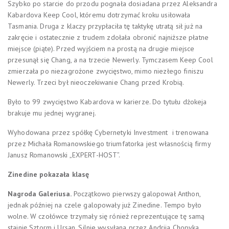
Szybko po starcie do przodu pognała dosiadana przez Aleksandra
Kabardova Keep Cool, któremu dotrzymać kroku usiłowała
Tasmania. Druga z klaczy przypłaciła tę taktykę utratą sił już na
zakręcie i ostatecznie z trudem zdołała obronić najniższe płatne
miejsce (piąte). Przed wyjściem na prostą na drugie miejsce
przesunął się Chang, a na trzecie Newerly. Tymczasem Keep Cool
zmierzała po niezagrożone zwycięstwo, mimo niezłego finiszu
Newerly. Trzeci był nieoczekiwanie Chang przed Krobią.
Było to 99 zwycięstwo Kabardova w karierze. Do tytułu dżokeja
brakuje mu jednej wygranej.
Wyhodowana przez spółkę Cybernetyki Investment i trenowana
przez Michała Romanowskiego triumfatorka jest własnością firmy
Janusz Romanowski „EXPERT-HOST”.
Zinedine pokazała klasę
Nagroda Galeriusa.
Początkowo pierwszy galopował Anthon,
jednak później na czele galopowały już Zinedine. Tempo było
wolne. W czołówce trzymały się rónież reprezentujące tę samą
stajnię Sztorm i Ursan. Silnie wysyłana przez Andrija Chopyka