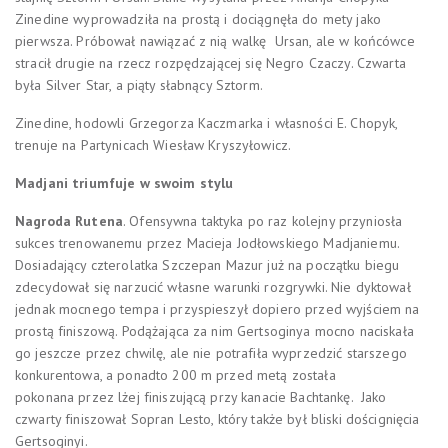
Zinedine wyprowadziła na prostą i dociągnęła do mety jako
pierwsza. Próbował nawiązać z nią walkę Ursan, ale w końcówce
stracił drugie na rzecz rozpędzającej się Negro Czaczy. Czwarta
była Silver Star, a piąty słabnący Sztorm.
Zinedine, hodowli Grzegorza Kaczmarka i własności E. Chopyk,
trenuje na Partynicach Wiesław Kryszyłowicz.
Madjani triumfuje w swoim stylu
Nagroda Rutena
. Ofensywna taktyka po raz kolejny przyniosła
sukces trenowanemu przez Macieja Jodłowskiego Madjaniemu.
Dosiadający czterolatka Szczepan Mazur już na początku biegu
zdecydował się narzucić własne warunki rozgrywki. Nie dyktował
jednak mocnego tempa i przyspieszył dopiero przed wyjściem na
prostą finiszową. Podążająca za nim Gertsoginya mocno naciskała
go jeszcze przez chwilę, ale nie potrafiła wyprzedzić starszego
konkurentowa, a ponadto 200 m przed metą została
pokonana przez lżej finiszującą przy kanacie Bachtankę. Jako
czwarty finiszował Sopran Lesto, który także był bliski doścignięcia
Gertsoginyi.