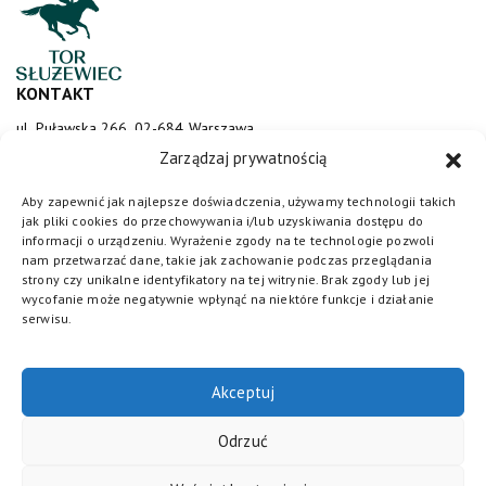
KONTAKT
ul. Puławska 266, 02-684 Warszawa
sluzewiec@totalizator.pl
Zarządzaj prywatnością
KONTAKT DLA MEDIÓW
Aby zapewnić jak najlepsze doświadczenia, używamy technologii takich
jak pliki cookies do przechowywania i/lub uzyskiwania dostępu do
media@torsluzewiec.pl
informacji o urządzeniu. Wyrażenie zgody na te technologie pozwoli
nam przetwarzać dane, takie jak zachowanie podczas przeglądania
strony czy unikalne identyfikatory na tej witrynie. Brak zgody lub jej
wycofanie może negatywnie wpłynąć na niektóre funkcje i działanie
DOŁĄCZ DO NAS
serwisu.
Akceptuj
Odrzuć