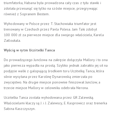
triumfatorka, Habana była prowadzona cały czas z tyłu stawki i
zdołała przesunąć się tylko na szóste miejsce, przegrywając
również z Sopranem Bestem.
Wyhodowany w Polsce przez T. Stachowiaka triumfator jest
trenowany w Czechach przez Pavla Polesa. Jam Taki zdobył
100 000 zł za pierwsze miejsce dla swojego właściciela, Karela
Zatloukala.
Wyścig w rytm Uczitelki Tanca
Do prowadzącego Junclowa na zakręcie dołączyła Mallory i to ona
jako pierwsza wypadła na prostą. Szybko jednak zabrakło jej sił na
podjęcie walki z galopującą środkiem toru Uczitelką Tanca, która
silnie wysyłana przez Karolinę Dynarowską zmierzała po
zwycięstwo. Na drugie miejsce ponownie finiszował Junclow, a
trzecie miejsce Mallory w celowniku odebrała Nerona.
Uczitelka Tanca została wyhodowana przez GR Zalewską.
Właścicielami klaczy są J. i J. Zalewscy, E. Kasprowicz oraz trenerka
Sabina Kaszczyszyn.