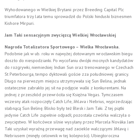
Wyhodowanego w Wielkiej Brytanii przez Breeding Capital Plc
triumfatora trzy lata temu sprowadził do Polski hinduski biznesmen
Kishore Mirpuri.
Jam Taki sensacyjnym zwycięzcą Wielkiej Wrocławskiej
Nagroda Totalizatora Sportowego – Wielka Wrocławska.
Podobnie jak w ub. roku w najwyżej dotowanym wrocławskim biegu
doszło do niespodzianki. Po wycofaniu dwójki mocnych kandydatów
do rozgrywki, niemieckiej Indian Sun oraz trenowanego w Czechach
St Peterbourga, tempo dyktowali goście zza południowej granicy.
Długo na pierwszym miejscu utrzymywała się Sun Belina, jednak
ostatecznie zabrakło jej sił na podjęcie walki z konkurentami. Na
jednej z przeszkód przewróciła się Księżna Vegas. Tymczasem
wczesny atak rozpoczęły Catch Life, Jihlava i Nebrius, wyprzedzając
słabnącą Sun Belinę. Blisko były też Blesk i Jam Taki. Z tej piątki
jedynie Catch Life zupełnie odpadł, pozostała czwórka walczyła o
zwycięstwo. W końcówce silnie wysyłany przez Marcela Nováka Jam
Taki uzyskał wyraźną przewagę nad zaciekle walczącymi Jihlavą i
Nebriusem (minęły celownik w tej kolejności). Ubiegłoroczna