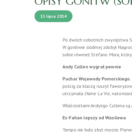
OPISY GONITW (SOP
13 lipca 2014
Po dwóch sobotnich zwycięstwa Sz
W gonitwie siódmej zdobył Nagro
sobie również Stefano Mura, któr
Andy Cullen wygrał pewnie
Puchar Wojewody Pomorskiego.
pościg za klaczą ruszył faworyzow
utrzymała J’Aime La Vie, natomias
Właścicielami Andy’ego Cullena są 
Es-Fahan lepszy od Wasilewa
Tempo nie było zbyt mocne. Pierws