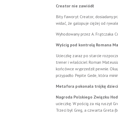
Creator nie zawiódł
Bity faworyt Creator, dosiadany pr
widać, że galopuje ciężej od rywal
Wyhodowany przez A. Frątczaka Cr
Wyścig pod kontrolą Romana Mat
Ucieczkę zaraz po starcie rozpoczę
trener i właściciel Roman Mateusi
końcówce wyprzedził pewnie. Okaza
przypadło Pepite Gede, która mini
Metafora pokonała trójkę dzieci
Nagroda Polskiego Związku Hod
ucieczkę. W pościg za nią ruszył G
Trzeci był Greg, a czwarta Greta (b