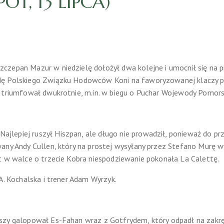
OT, 13 LIPCA)
czepan Mazur w niedzielę dołożył dwa kolejne i umocnił się na 
dę Polskiego Związku Hodowców Koni na faworyzowanej klaczy pó
y triumfował dwukrotnie, m.in. w biegu o Puchar Wojewody Pomors
Najlepiej ruszył Hiszpan, ale długo nie prowadził, ponieważ do p
any Andy Cullen, który na prostej wysyłany przez Stefano Murę w
t w walce o trzecie Kobra niespodziewanie pokonała La Calettę.
A. Kochalska i trener Adam Wyrzyk.
zy galopował Es-Fahan wraz z Gotfrydem, który odpadł na zakręci