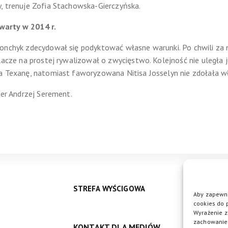
, trenuje Zofia Stachowska-Gierczyńska.
warty w 2014 r.
onchyk zdecydował się podyktować własne warunki. Po chwili za n
lacze na prostej rywalizował o zwycięstwo. Kolejność nie uległa j
a Texanę, natomiast faworyzowana Nitisa Josselyn nie zdołała wł
ner Andrzej Serement.
STREFA WYŚCIGOWA
Aby zapewni
cookies do 
Wyrażenie z
zachowanie 
KONTAKT DLA MEDIÓW
DO