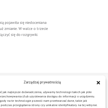
ią pojawiła się niedoceniana
uż zmianie. W walce o trzecie
ączyć się do rozgrywki.
Zarządzaj prywatnością
STREFA BIZNESU
KONTAKT
ć jak najlepsze doświadczenia, używamy technologii takich jak pliki
przechowywania i/lub uzyskiwania dostępu do informacji o urządzeniu.
gody na te technologie pozwoli nam przetwarzać dane, takie jak
podczas przeglądania strony czy unikalne identyfikatory na tej witrynie.
ŁĄCZ DO NAS