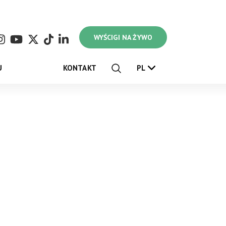
WYŚCIGI NA ŻYWO
U
KONTAKT
PL