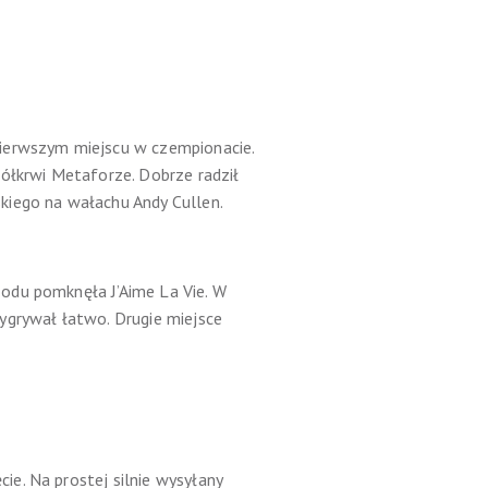
pierwszym miejscu w czempionacie.
łkrwi Metaforze. Dobrze radził
kiego na wałachu Andy Cullen.
rzodu pomknęła J’Aime La Vie. W
ygrywał łatwo. Drugie miejsce
e. Na prostej silnie wysyłany