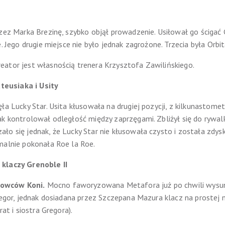
zez Marka Brezinę, szybko objął prowadzenie. Usiłował go ścigać Gr
e. Jego drugie miejsce nie było jednak zagrożone. Trzecia była Or
eator jest własnością trenera Krzysztofa Zawilińskiego.
eusiaka i Usity
ła Lucky Star. Usita kłusowała na drugiej pozycji, z kilkunastom
ak kontrolował odległość między zaprzęgami. Zbliżył się do rywalk
ło się jednak, że Lucky Star nie kłusowała czysto i została zdys
malnie pokonała Roe la Roe.
 klaczy Grenoble II
owców Koni.
Mocno faworyzowana Metafora już po chwili wysunę
regor, jednak dosiadana przez Szczepana Mazura klacz na prostej ni
rat i siostra Gregora).