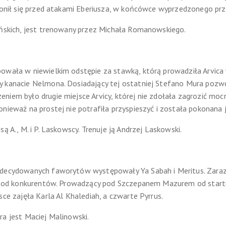
bronił się przed atakami Eberiusza, w końcówce wyprzedzonego prz
ańskich, jest trenowany przez Michała Romanowskiego.
owała w niewielkim odstępie za stawką, którą prowadziła Arvica w
y kanacie Nelmona. Dosiadający tej ostatniej Stefano Mura pozwo
niem było drugie miejsce Arvicy, której nie zdołała zagrozić moc
onieważ na prostej nie potrafiła przyspieszyć i została pokonana 
ą A., M. i P. Laskowscy. Trenuje ją Andrzej Laskowski.
zdecydowanych faworytów występowały Ya Sabah i Meritus. Zaraz 
się od konkurentów. Prowadzący pod Szczepanem Mazurem od startu
sce zajęła Karla Al Khalediah, a czwarte Pyrrus.
ra jest Maciej Malinowski.