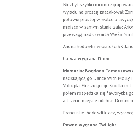
Niezbyt szybko mocno zgrupowan
wyjściu na prostą zaatakował Zorm
połowie prostej w walce o zwycię
miejsce w samym słupie zajął Ario
przewagą nad czwartą Wieżą Nimf
Ariona hodowli i własności SK Janó
Łatwa wygrana Dione
Memoriał Bogdana Tomaszewsk
naciskającą go Dance With Molly i
Vologda. Finiszującego środkiem 
polem rozpędziła się faworytka g
a trzecie miejsce odebrał Dominer
Francuskiej hodowli klacz, własno
Pewna wygrana Twilight