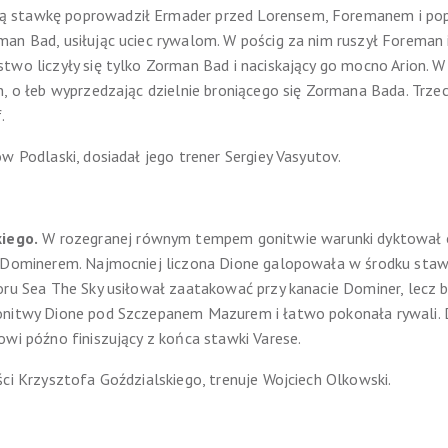
ą stawkę poprowadził Ermader przed Lorensem, Foremanem i p
an Bad, usiłując uciec rywalom. W pościg za nim ruszył Foreman i
stwo liczyły się tylko Zorman Bad i naciskający go mocno Arion.
n, o łeb wyprzedzając dzielnie broniącego się Zormana Bada. Trze
.
w Podlaski, dosiadał jego trener Sergiey Vasyutov.
iego.
W rozegranej równym tempem gonitwie warunki dyktował o
 Dominerem. Najmocniej liczona Dione galopowała w środku stawk
toru Sea The Sky usiłował zaatakować przy kanacie Dominer, lec
onitwy Dione pod Szczepanem Mazurem i łatwo pokonała rywali. D
owi późno finiszujący z końca stawki Varese.
ści Krzysztofa Goździalskiego, trenuje Wojciech Olkowski.