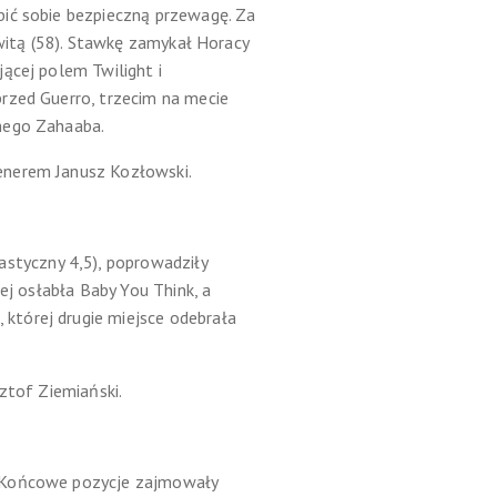
bić sobie bezpieczną przewagę. Za
Awitą (58). Stawkę zamykał Horacy
ącej polem Twilight i
rzed Guerro, trzecim na mecie
onego Zahaaba.
enerem Janusz Kozłowski.
styczny 4,5), poprowadziły
ej osłabła Baby You Think, a
której drugie miejsce odebrała
ztof Ziemiański.
. Końcowe pozycje zajmowały