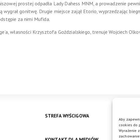
finiszowej prostej odpadła Lady Dahess MNM, a prowadzenie pewni
wygrał gonitwę. Drugie miejsce zajął Etorio, wyprzedzając bieg
dstępie za nimi Mufida.
ge’a, własności Krzysztofa Goździalskiego, trenuje Wojciech Olko
STREFA WYŚCIGOWA
Aby zapewni
cookies do 
Wyrażenie z
zachowanie 
KONTAKT DLA MEDIÓW
DO