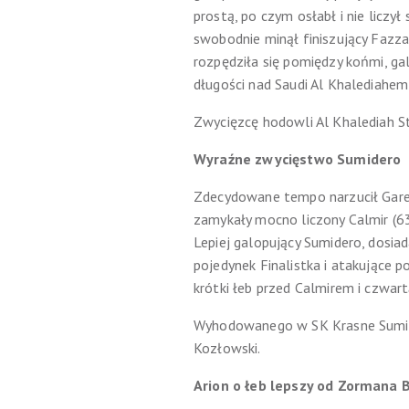
prostą, po czym osłabł i nie liczy
swobodnie minął finiszujący Fazz
rozpędziła się pomiędzy końmi, ga
długości nad Saudi Al Khalediahe
Zwycięzcę hodowli Al Khalediah St
Wyraźne zwycięstwo Sumidero
Zdecydowane tempo narzucił Gared 
zamykały mocno liczony Calmir (63,
Lepiej galopujący Sumidero, dosiad
pojedynek Finalistka i atakujące 
krótki łeb przed Calmirem i czwart
Wyhodowanego w SK Krasne Sumider
Kozłowski.
Arion o łeb lepszy od Zormana 