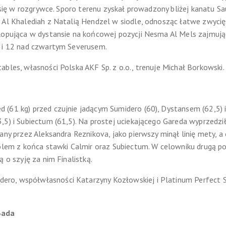
ł się w rozgrywce. Sporo terenu zyskał prowadzony bliżej kanatu S
a Al Khalediah z Natalią Hendzel w siodle, odnosząc łatwe zwyc
lopująca w dystansie na końcowej pozycji Nesma Al Mels zajmują
m i 12 nad czwartym Severusem.
ables, własności Polska AKF Sp. z o.o., trenuje Michał Borkowski.
(61 kg) przed czujnie jadącym Sumidero (60), Dystansem (62,5) i 
5) i Subiectum (61,5). Na prostej uciekającego Gareda wyprzedziły 
any przez Aleksandra Reznikova, jako pierwszy minął linię mety, a 
polem z końca stawki Calmir oraz Subiectum. W celowniku drugą 
ą o szyję za nim Finalistką.
o, współwłasności Katarzyny Kozłowskiej i Platinum Perfect Serw
Bada