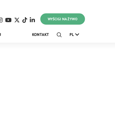
WYŚCIGI NA ŻYWO
U
KONTAKT
PL