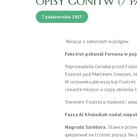
OPISY GONITW (7 
7 października 2017
Relacja z sobotnich wyścigów.
Fokstrot pokonał Fornaxa w po
Poprowadziła Cenobia przed Fokstr
Foxtrot pod Martinem Srnecem, kt
W celowniku pierwszy był Foxtrot 
czwarte miejsce o szyję obroniła 
Trenerem Foxtrota, hodowli i włas
Fazza Al Khalediah nadal niep
Nagroda Sambora.
Stawce przewo
galopował na trzeciej pozycji. Na