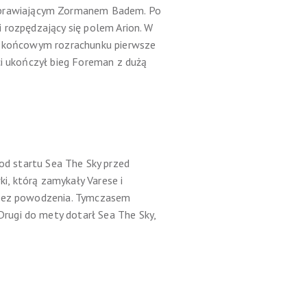
oprawiającym Zormanem Badem. Po
 rozpędzający się polem Arion. W
 W końcowym rozrachunku pierwsze
ci ukończył bieg Foreman z dużą
d startu Sea The Sky przed
i, którą zamykały Varese i
z bez powodzenia. Tymczasem
rugi do mety dotarł Sea The Sky,