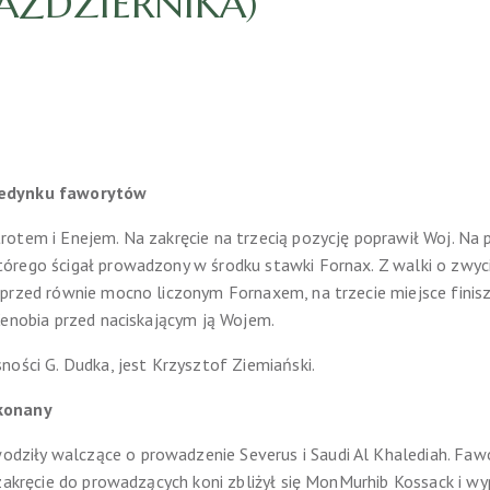
PAŹDZIERNIKA)
jedynku faworytów
otem i Enejem. Na zakręcie na trzecią pozycję poprawił Woj. Na
órego ścigał prowadzony w środku stawki Fornax. Z walki o zwyc
przed równie mocno liczonym Fornaxem, na trzecie miejsce finis
Cenobia przed naciskającym ją Wojem.
ności G. Dudka, jest Krzysztof Ziemiański.
okonany
dziły walczące o prowadzenie Severus i Saudi Al Khalediah. Fawo
 zakręcie do prowadzących koni zbliżył się MonMurhib Kossack i 