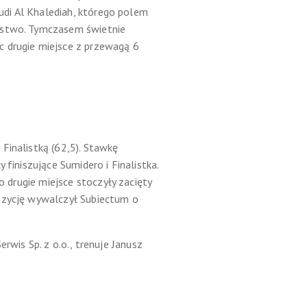
audi Al Khalediah, którego polem
ięstwo. Tymczasem świetnie
c drugie miejsce z przewagą 6
Finalistką (62,5). Stawkę
finiszujące Sumidero i Finalistka.
o drugie miejsce stoczyły zacięty
pozycję wywalczył Subiectum o
is Sp. z o.o., trenuje Janusz