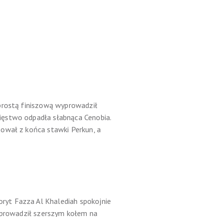
 prostą finiszową wyprowadził
ięstwo odpadła słabnąca Cenobia.
zował z końca stawki Perkun, a
ryt Fazza Al Khalediah spokojnie
wyprowadził szerszym kołem na