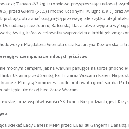
owadził Zahaab (62 kg) i stopniowo przyspieszając usiłował wyro
8,5) przed Guerro (55,5) i mocno liczonymi Twilight (58,5) oraz 
b próbując utrzymać osiągniętą przewagę, ale szybko uległ atakuj
. Dosiadana przez Joannę Balcerską klacz łatwo wygrała wyścig p
zwartą Awitą, która w celowniku wyprzedziła o krótki łeb zmęcz
ej hodowczyni Magdalena Gromala oraz Katarzyna Kozłowska, a tr
ewagę w czempionacie młodych jeźdźców
nie mocnym tempem, jak na warunki panujące na torze (mocno ela
Think i Ukraina przed Sambą Pa Ti, Zaraz Wracam i Karen. Na prost
krainę z Martyną Sommer w siodle próbowała gonić Samba Pa Ti, 
ym odstępie ukończył bieg Zaraz Wracam.
alewskiej oraz współwłasności SK Iwno i Niespodzianki, jest Krzys
ge’a
jąca uciekać Lady Dahess MNM przed L’Eau du Gange’m i Danaidą