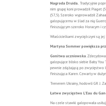
Nagroda Druida.
Tradycyjnie popr
nim grupę koni prowadził Piaget (5
(57,5). Szeroko wyprowadził Zahaa
galopującemu w ślad za nią Guerro
finiszującym szeroko Horacym i c
Właścicielkami zwyciężczyni są j
Martyna Sommer powiększa prz
Gonitwa uczniowska
. Zdecydowa
galopujące blisko siebie Baby You 
pewnie zdążającą po zwycięstwo U
finiszująca Karen. Czwarty w duż
Trenerem Ukrainy, hodowli GR J. Z
Łatwe zwycięstwo L’Eau du Gan
Na czele stawki galopowała usiłu