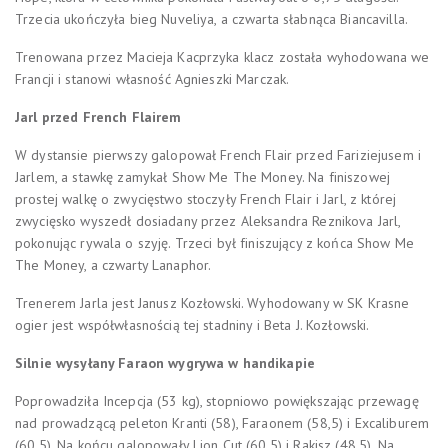
Trzecia ukończyła bieg Nuveliya, a czwarta słabnąca Biancavilla.
Trenowana przez Macieja Kacprzyka klacz została wyhodowana we
Francji i stanowi własność Agnieszki Marczak.
Jarl przed French Flairem
W dystansie pierwszy galopował French Flair przed Fariziejusem i
Jarlem, a stawkę zamykał Show Me The Money. Na finiszowej
prostej walkę o zwycięstwo stoczyły French Flair i Jarl, z której
zwycięsko wyszedł dosiadany przez Aleksandra Reznikova Jarl,
pokonując rywala o szyję. Trzeci był finiszujący z końca Show Me
The Money, a czwarty Lanaphor.
Trenerem Jarla jest Janusz Kozłowski. Wyhodowany w SK Krasne
ogier jest współwłasnością tej stadniny i Beta J. Kozłowski.
Silnie wysyłany Faraon wygrywa w handikapie
Poprowadziła Incepcja (53 kg), stopniowo powiększając przewagę
nad prowadzącą peleton Kranti (58), Faraonem (58,5) i Excaliburem
(60,5). Na końcu galopowały Lion Cut (60,5) i Rakisz (48,5). Na