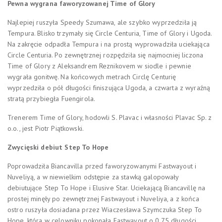
Pewna wygrana faworyzowanej Time of Glory
Najlepiej ruszyła Speedy Szumawa, ale szybko wyprzedziła ją
Tempura. Blisko trzymały się Circle Centuria, Time of Glory i Ugoda.
Na zakręcie odpadła Tempura i na prostą wyprowadziła uciekająca
Circle Centuria. Po zewnętrznej rozpędziła się najmocniej liczona
Time of Glory z Aleksandrem Reznikovem w siodle i pewnie
wygrała gonitwę. Na końcowych metrach Circlę Centurię
wyprzedziła o pół długości finiszująca Ugoda, a czwarta z wyraźną
stratą przybiegła Fuengirola.
Trenerem Time of Glory, hodowli S. Plavac i własności Plavac Sp. z
o.o., jest Piotr Piątkowski.
Zwycięski debiut Step To Hope
Poprowadziła Biancavilla przed faworyzowanymi Fastwayout i
Nuveliyą, a w niewielkim odstępie za stawką galopowały
debiutujące Step To Hope i Elusive Star. Uciekającą Biancavillę na
prostej minęły po zewnętrznej Fastwayout i Nuveliya, a z końca
ostro ruszyła dosiadana przez Wiaczesława Szymczuka Step To
Hope, która w celowniku pokonała Fastwayout o 0,75 długości.