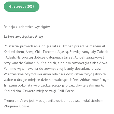
4 listopada 2017
Relacja z sobotnich wyścigów.
Łatwe zwycięstwo Arwy
Po starcie prowadzenie objęła Jafeel Athbah przed Salmanem Al
Khalediahem, Arwą, Chill Forcem i Aljasrą. Stawkę zamykały Zahaab
i Adash. Na prostej dobrze galopującą Jafeel Athbah zaatakował
przy kanacie Salman Al Khalediah, a polem rozpoczęła finisz Arwa.
Pomimo wyłamywania do zewnętrznej bandy dosiadana przez
Wiaczesława Szymczuka Arwa odniosła dość łatwe zwycięstwo. W
walce o drugie miejsce dzielnie walcząca Jafeel Athbah powtórnym
finiszem pokonała wyprzedzającego ją przez chwilę Salmana Al
Khalediaha. Czwarte miejsce zajął Chill Force.
Trenerem Arwy jest Maciej Janikowski, a hodowcą i właścicielem
Zbigniew Górski.