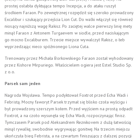
prostej osłabła dyktująca tempo Incepcja, a do ataku ruszył
środkiem Faraon. Po zewnętrznej rozpędził się szeroko prowadzony
Excalibur i szukający przejścia Lion Cut. Do walki włączył się również
niosący najniższą wagę Rakisz. Po zaciętej walce pierwszy linię mety
minął Faraon z Antonem Turgaevem w siodle, przed naciskającym
go mocno Excaliburem. Trzecie miejsce wywalczył Rakisz, o łeb
wyprzedzając nieco spóźnionego Liona Cuta.
Trenowany przez Michała Borkowskiego Faraon został wyhodowany
przez Kishore Mirpuriego. Właścicielem ogiera jest Estel Studio Sp.
z o.o.
Parsek sam jeden
Nagroda Wojsława. Tempo podyktował Foxtrot przed Echa Wadi i
Febristą. Mocny faworyt Parsek trzymał się blisko czoła wyścigu i
był prowadzony szerszym kołem. Przed wyjściem na prostą odpadł
Foxtrot, a na czoło wysunęła się Echa Wadi, rozpoczynając finisz.
Tymczasem Parsek pod Aleksandrem Reznikovem z dużą łatwością
minął rywalkę, swobodnie wygrywając gonitwę. Na trzecim miejscu
ukończyła bieg Febrista, a na czwartym finiszujący z dalszej pozycji