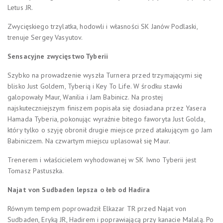
Letus JR.
Zwycięskiego trzylatka, hodowli i własności SK Janów Podlaski,
trenuje Sergey Vasyutov.
Sensacyjne zwycięstwo Tyberii
Szybko na prowadzenie wyszła Turnera przed trzymającymi się
blisko Just Goldem, Tyberią i Key To Life. W środku stawki
galopowały Maur, Wanilia i Jam Babinicz. Na prostej
najskuteczniejszym finiszem popisała się dosiadana przez Yasera
Hamada Tyberia, pokonując wyraźnie bitego faworyta Just Golda,
który tylko o szyję obronił drugie miejsce przed atakującym go Jam
Babiniczem. Na czwartym miejscu uplasował się Maur.
Trenerem i właścicielem wyhodowanej w SK Iwno Tyberii jest
Tomasz Pastuszka.
Najat von Sudbaden lepsza o łeb od Hadira
Równym tempem poprowadził Elkazar TR przed Najat von
Sudbaden, Eryką JR, Hadirem i poprawiającą przy kanacie Malalą. Po