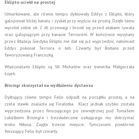
Eklipto uciekł na prostej
Umiarkowane, ale równe tempo dyktowały Eddys z Eklipto, który
galopował bliżej kanatu i zyskał przy wyjściu na prostą. Dzięki temu
wyrobił sobie ok. 2 dł. przewagi i bronił się przed atakami rywala
oraz galopującym przy kanacie Terriorem. W końcówce wysyłany
przez Błażeja Giedyka Eklipto nie dał się już wyprzedzić, natomiast
Eddys pokonał Terriora o łeb. Czwarty był Boitano przed
faworyzowaną Franciszką.
Właścicielami Eklipto są SK Michałów oraz trenerka Małgorzata
Łojek.
Brisingr skorzystał na wydłużeniu dystansu
Dyktujący równe tempo Felix odpadł na początku prostej, a na
czele stawki znalazła się Finalistka. Klacz jednak szybko została
wyprzedzona przez finiszującego po zewnętrznej pod Tomášem
Lukáškiem Brisingra i bezskutecznie usiłującego mu dotrzymać
kroku Nikusa. Zajęła trzecie miejsce. Tymczasem powtórnie
finiszujący Felix był czwarty.