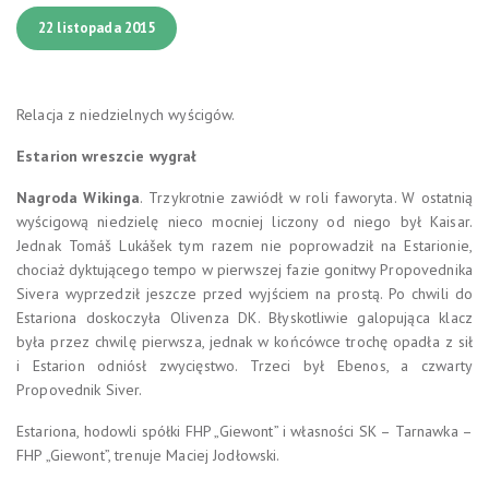
22 listopada 2015
Relacja z niedzielnych wyścigów.
Estarion wreszcie wygrał
Nagroda Wikinga
. Trzykrotnie zawiódł w roli faworyta. W ostatnią
wyścigową niedzielę nieco mocniej liczony od niego był Kaisar.
Jednak Tomáš Lukášek tym razem nie poprowadził na Estarionie,
chociaż dyktującego tempo w pierwszej fazie gonitwy Propovednika
Sivera wyprzedził jeszcze przed wyjściem na prostą. Po chwili do
Estariona doskoczyła Olivenza DK. Błyskotliwie galopująca klacz
była przez chwilę pierwsza, jednak w końcówce trochę opadła z sił
i Estarion odniósł zwycięstwo. Trzeci był Ebenos, a czwarty
Propovednik Siver.
Estariona, hodowli spółki FHP „Giewont” i własności SK – Tarnawka –
FHP „Giewont”, trenuje Maciej Jodłowski.