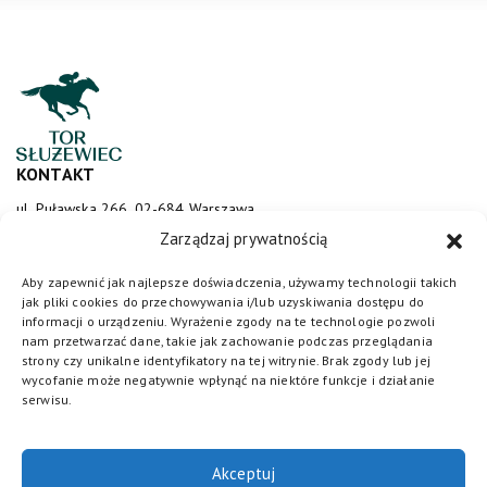
KONTAKT
ul. Puławska 266, 02-684 Warszawa
sluzewiec@totalizator.pl
Zarządzaj prywatnością
KONTAKT DLA MEDIÓW
Aby zapewnić jak najlepsze doświadczenia, używamy technologii takich
jak pliki cookies do przechowywania i/lub uzyskiwania dostępu do
media@torsluzewiec.pl
informacji o urządzeniu. Wyrażenie zgody na te technologie pozwoli
nam przetwarzać dane, takie jak zachowanie podczas przeglądania
strony czy unikalne identyfikatory na tej witrynie. Brak zgody lub jej
wycofanie może negatywnie wpłynąć na niektóre funkcje i działanie
DOŁĄCZ DO NAS
serwisu.
Akceptuj