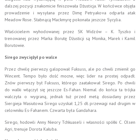
dalszej pozycji znakomicie finiszowała Dżusticja. W końcówce objęła
prowadzenie i wysyłana przez Dimę Petryakova odparła atak
Meadow Rose. Słabnącą Mackmyrę pokonała jeszcze Sycylia.
Właścicielem wyhodowanej przez SK Widzów – K. Tyszko i
trenowanej przez Marka Borutę Dżusticji są Monika, Marek i Kamil
Borutowie.
Sirego zwyciężył po walce
Przez chwilę pierwszy galopował Fuksuss, ale po chwili zmienił go
Wincent. Tempo było dość mocne, więc lider na prostej odpadł.
Znów pierwszy był Fuksuss, którego zaatakował Sirego. Po chwili
do walki włączył się jeszcze Es-Fahan. Niemal do końca ta trójka
walczyła o wygraną, jednak tuż przed metą dosiadany przez
Siergieja Wasiutowa Sirego uzyskał 1,25 dł. przewagi nad drugim w
celowniku Es-Fahanem. Czwarta była Gandahara.
Sirego, hodowli Anny Nieory Tchkuaseli i własności spółki C. Olsen
Agri, trenuje Dorota Kałuba.