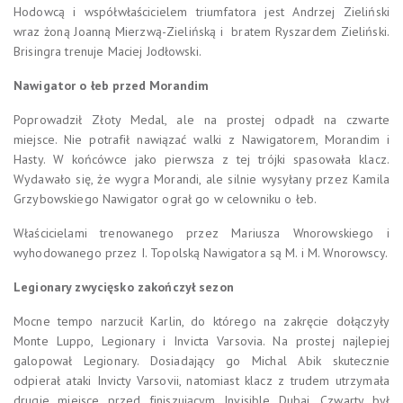
Hodowcą i współwłaścicielem triumfatora jest Andrzej Zieliński
wraz żoną Joanną Mierzwą-Zielińską i bratem Ryszardem Zieliński.
Brisingra trenuje Maciej Jodłowski.
Nawigator o łeb przed Morandim
Poprowadził Złoty Medal, ale na prostej odpadł na czwarte
miejsce. Nie potrafił nawiązać walki z Nawigatorem, Morandim i
Hasty. W końcówce jako pierwsza z tej trójki spasowała klacz.
Wydawało się, że wygra Morandi, ale silnie wysyłany przez Kamila
Grzybowskiego Nawigator ograł go w celowniku o łeb.
Właścicielami trenowanego przez Mariusza Wnorowskiego i
wyhodowanego przez I. Topolską Nawigatora są M. i M. Wnorowscy.
Legionary zwycięsko zakończył sezon
Mocne tempo narzucił Karlin, do którego na zakręcie dołączyły
Monte Luppo, Legionary i Invicta Varsovia. Na prostej najlepiej
galopował Legionary. Dosiadający go Michal Abik skutecznie
odpierał ataki Invicty Varsovii, natomiast klacz z trudem utrzymała
drugie miejsce przed finiszującym Invisible Dubai. Czwarty był