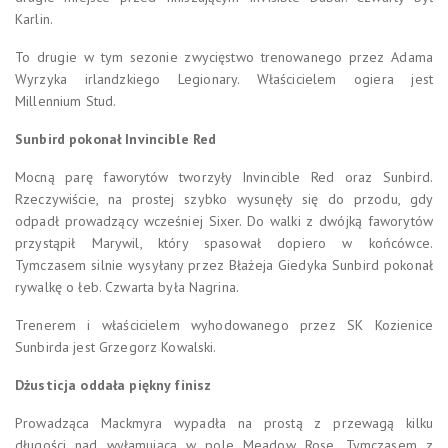
Karlin.
To drugie w tym sezonie zwycięstwo trenowanego przez Adama
Wyrzyka irlandzkiego Legionary. Właścicielem ogiera jest
Millennium Stud.
Sunbird pokonał Invincible Red
Mocną parę faworytów tworzyły Invincible Red oraz Sunbird.
Rzeczywiście, na prostej szybko wysunęły się do przodu, gdy
odpadł prowadzący wcześniej Sixer. Do walki z dwójką faworytów
przystąpił Marywil, który spasował dopiero w końcówce.
Tymczasem silnie wysyłany przez Błażeja Giedyka Sunbird pokonał
rywalkę o łeb. Czwarta była Nagrina.
Trenerem i właścicielem wyhodowanego przez SK Kozienice
Sunbirda jest Grzegorz Kowalski.
Dżusticja oddała piękny finisz
Prowadząca Mackmyra wypadła na prostą z przewagą kilku
długości nad wyłamującą w pole Meadow Rose. Tymczasem z