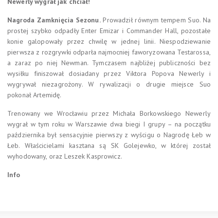
Newerly wygrał jak chciał!
Nagroda Zamknięcia Sezonu.
Prowadził równym tempem Suo. Na
prostej szybko odpadły Enter Emizar i Commander Hall, pozostałe
konie galopowały przez chwilę w jednej linii. Niespodziewanie
pierwsza z rozgrywki odparła najmocniej faworyzowana Testarossa,
a zaraz po niej Newman. Tymczasem najbliżej publiczności bez
wysiłku finiszował dosiadany przez Viktora Popova Newerly i
wygrywał niezagrożony. W rywalizacji o drugie miejsce Suo
pokonał Artemidę.
Trenowany we Wrocławiu przez Michała Borkowskiego Newerly
wygrał w tym roku w Warszawie dwa biegi I grupy – na początku
października był sensacyjnie pierwszy z wyścigu o Nagrodę Łeb w
Łeb. Właścicielami kasztana są SK Golejewko, w której został
wyhodowany, oraz Leszek Kasprowicz.
Info