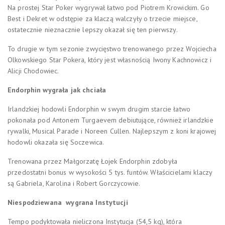
Na prostej Star Poker wygrywał łatwo pod Piotrem Krowickim. Go
Best i Dekret w odstępie za klaczą walczyły o trzecie miejsce,
ostatecznie nieznacznie lepszy okazał się ten pierwszy.
To drugie w tym sezonie zwycięstwo trenowanego przez Wojciecha
Olkowskiego Star Pokera, który jest własnością Iwony Kachnowicz i
Alicji Chodowiec.
Endorphin wygrała jak chciała
Irlandzkiej hodowli End
orphin w swym drugim starcie łatwo
pokonała pod Antonem Turgaevem debiutujące, również irlandzkie
rywalki, Musical Parade i Noreen Cullen. Najlepszym z koni krajowej
hodowli okazała się Soczewica.
Trenowana przez Małgorzatę Łojek Endorphin zdobyła
przedostatni bonus w wysokości 5 tys. funtów. Właścicielami klaczy
są Gabriela, Karolina i Robert Gorczycowie.
Niespodziewana wygrana Instytucji
Tempo podyktowała nieliczona Instytucja (54,5 kg), która