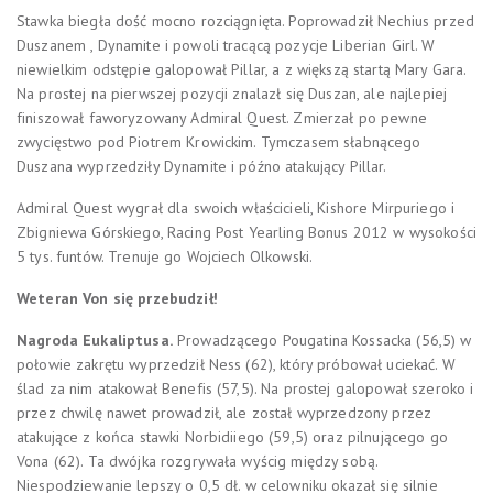
Stawka biegła dość mocno rozciągnięta. Poprowadził Nechius przed
Duszanem , Dynamite i powol
i tracącą pozycje Liberian Girl. W
niewielkim odstępie galopował Pillar, a z większą startą Mary Gara.
Na prostej na pierwszej pozycji znalazł się Duszan, ale najlepiej
finiszował faworyzowany Admiral Quest. Zmierzał po pewne
zwycięstwo pod Piotrem Krowickim. Tymczasem słabnącego
Duszana wyprzedziły Dynamite i późno atakujący Pillar.
Admiral Quest wygrał dla swoich właścicieli, Kishore Mirpuriego i
Zbigniewa Górskiego,
Racing Post Yearling Bonus 2012 w wysokości
5 tys. funtów. Trenuje go Wojciech Olkowski.
Weteran Von się przebudził!
Nagroda Eukaliptusa.
Prowadzącego Pougatina Kossacka
(56,5) w
połowie zakrętu wyprzedził Ness (62), który próbował uciekać. W
ślad za nim atakował Benefis (57,5). Na prostej galopował szeroko i
przez chwilę nawet prowadził, ale został wyprzedzony przez
atakujące z końca stawki Norbidiiego (59,5) oraz pilnującego go
Vona (62). Ta dwójka rozgrywała wyścig między sobą.
Niespodziewanie lepszy o 0,5 dł. w celowniku okazał się silnie