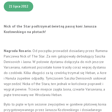
21 lipca 2012
Nick of the Star podtrzymał świetną passę koni Janusza
Kozłowskiego na płotach!
Nagroda
Rosario.
Od początku prowadził dosiadany przez Rumena
Panczewa Nick of The Star. Za nim galopowały debiutujący Saszka
Denisovich i Jasna. W połowie dystansu dołączyła do nich jeszcze
Varsaviana, natomiast pozostałe konie traciły coraz więcej dystansu
do czołówki. Kilka długości za tą czwórką trzymał się Heban, a Acre
i Nanula zupełnie odpadły. Tymczasem Saszka Denisovich usiłował
wyprzedzić Nicka of the Stara, ten jednak w końcówce poprawił i
wygrał pewnie. Trzecie miejsce zajęła Jasna, czwarte Varsaviana, a
piąte trenowany we Wrocławiu Heban.
Było to piąte w tym sezonie zwycięstwo w gonitwie płotowej konia
przygotowywanego przez
Janusza Kozłowskiego i dosiadanego