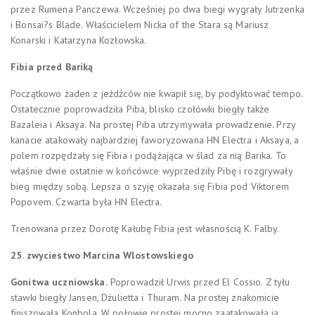
przez Rumena Panczewa. Wcześniej po dwa biegi wygrały Jutrzenka
i Bonsai?s Blade. Właścicielem Nicka of the Stara są Mariusz
Konarski i Katarzyna Kozłowska.
Fibia przed Bariką
Początkowo żaden z jeźdźców nie kwapił się, by podyktować tempo.
Ostatecznie poprowadziła Piba, blisko czołówki biegły także
Bazaleia i Aksaya. Na prostej Piba utrzymywała prowadzenie. Przy
kanacie atakowały najbardziej faworyzowana HN Electra i Aksaya, a
polem rozpędzały się Fibia i podążająca w ślad za nią Barika. To
właśnie dwie ostatnie w końcówce wyprzedziły Pibę i rozgrywały
bieg między sobą. Lepsza o szyję okazała się Fibia pod Viktorem
Popovem. Czwarta była HN Electra.
Trenowana przez Dorotę Kałubę Fibia jest własnością K. Falby.
25. zwyciestwo Marcina Wlostowskiego
Gonitwa uczniowska.
Poprowadził Urwis przed El Cossio. Z tyłu
stawki biegły Jansen, Dżulietta i Thuram. Na prostej znakomicie
finiszowała Konbola. W połowie prostej mocno zaatakowała ją