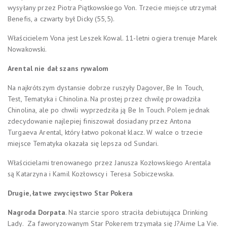
wysyłany przez Piotra Piątkowskiego Von. Trzecie miejsce utrzymał
Benefis, a czwarty był Dicky (55,5).
Właścicielem Vona jest Leszek Kowal. 11-letni ogiera trenuje Marek
Nowakowski.
Arental nie dał szans rywalom
Na najkrótszym dystansie dobrze ruszyły Dagover, Be In Touch,
Test, Tematyka i Chinolina
. Na prostej przez chwilę prowadziła
Chinolina, ale po chwili wyprzedziła ją Be In Touch. Polem jednak
zdecydowanie najlepiej finiszował dosiadany przez Antona
Turgaeva Arental, który łatwo pokonał klacz. W walce o trzecie
miejsce Tematyka okazała się lepsza od Sundari.
Właścicielami trenowanego przez Janusza Kozłowskiego Arentala
są Katarzyna i Kamil Kozłowscy i Teresa Sobiczewska.
Drugie, łatwe zwycięstwo Star Pokera
Nagroda Dorpata
.
Na starcie sporo straciła debiutująca Drinking
Lady. Za faworyzowanym Star Pokerem trzymała się J?Aime La Vie.