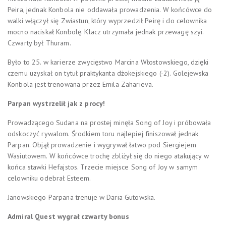
Peira, jednak Konbola nie oddawała prowadzenia. W końcówce do
walki włączył się Zwiastun, który wyprzedził Peirę i do celownika
mocno naciskał Konbolę. Klacz utrzymała jednak przewagę szyi.
Czwarty był Thuram.
Było to 25. w karierze zwycięstwo Marcina Włostowskiego, dzięki
czemu uzyskał on tytuł praktykanta dżokejskiego (-2). Golejewska
Konbola jest trenowana przez Emila Zaharieva.
Parpan wystrzelił jak z procy!
Prowadzącego Sudana na prostej minęła Song of Joy i próbowała
odskoczyć rywalom. Środkiem toru najlepiej finiszował jednak
Parpan. Objął prowadzenie i wygrywał łatwo pod Siergiejem
Wasiutowem. W końcówce trochę zbliżył się do niego atakujący w
k
ońca stawki Hefajstos. Trzecie miejsce Song of Joy w samym
celowniku odebrał Esteem.
Janowskiego Parpana trenuje w Daria Gutowska.
Admiral Quest wygrał czwarty bonus