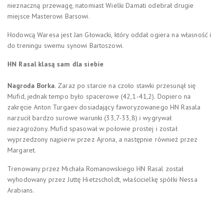
nieznaczną przewagę, natomiast Wielki Damati odebrał drugie
miejsce Masterowi Barsowi.
Hodowcą Waresa jest Jan Głowacki, który oddał ogiera na własność i
do treningu swemu synowi Bartoszowi.
HN Rasal klasą sam dla siebie
Nagroda Borka
. Zaraz po starcie na czoło stawki przesunął się
Mufid, jednak tempo było spacerowe (42,1-41,2). Dopiero na
zakręcie Anton Turgaev dosiadający faworyzowanego HN Rasala
narzucił bardzo surowe warunki (33,7-33,8) i wygrywał
niezagrożony. Mufid spasował w połowie prostej i został
wyprzedzony najpierw przez Ajrona, a następnie również przez
Margaret.
Trenowany przez Michała Romanowskiego HN Rasal został
wyhodowany przez Juttę Hietzscholdt, właścicielkę spółki Nessa
Arabians.