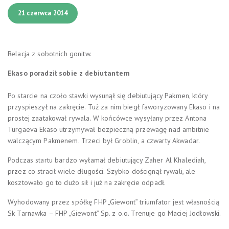
21 czerwca 2014
Relacja z sobotnich gonitw.
Ekaso poradził sobie z debiutantem
Po starcie na czoło stawki wysunął się debiutujący Pakmen, który
przyspieszył na zakręcie. Tuż za nim biegł faworyzowany Ekaso i na
prostej zaatakował rywala. W końcówce wysyłany przez Antona
Turgaeva Ekaso utrzymywał bezpieczną przewagę nad ambitnie
walczącym Pakmenem. Trzeci był Groblin, a czwarty Akwadar.
Podczas startu bardzo wyłamał debiutujący Zaher Al Khalediah,
przez co stracił wiele długości. Szybko doścignął rywali, ale
kosztowało go to dużo sił i już na zakręcie odpadł.
Wyhodowany przez spółkę FHP „Giewont” triumfator jest własnością
Sk Tarnawka – FHP „Giewont” Sp. z o.o. Trenuje go Maciej Jodłowski.