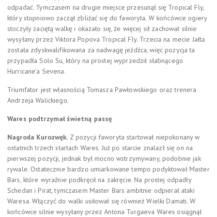
odpadać. Tymczasem na drugie miejsce przesunął się Tropical Fly,
który stopniowo zaczął zbliżać się do faworyta. W końcówce ogiery
stoczyły zaciętą walkę i okazało się, że więcej sił zachował silnie
wysyłany przez Viktora Popova Tropical Fly. Trzecia na mecie Jałta
została zdyskwalifikowana za nadwagę jeźdźca, więc pozycja ta
przypadła Solo Su, który na prostej wyprzedził słabnącego
Hurricane’a Sevena.
Triumfator jest własnością Tomasza Pawłowskiego oraz trenera
Andrzeja Walickiego.
Wares podtrzymał świetną passę
Nagroda Kurozwęk.
Z pozycji faworyta startował niepokonany w
ostatnich trzech startach Wares. Już po starcie znalazł się on na
pierwszej pozycji, jednak był mocno wstrzymywany, podobnie jak
rywale. Ostatecznie bardzo umiarkowane tempo podyktował Master
Bars, które wyraźnie podkręcił na zakręcie. Na prostej odpadły
Schedan i Pirat, tymczasem Master Bars ambitnie odpierał ataki
Waresa. Włączyć do walki usiłował się również Wielki Damati. W
końcówce silnie wysyłany przez Antona Turgaeva Wares osiągnął