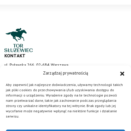
KONTAKT
ul. Puławska 266, 02-684 Warszawa
sluzewiec@totalizator.pl
Zarządzaj prywatnością
KONTAKT DLA MEDIÓW
Aby zapewnić jak najlepsze doświadczenia, używamy technologii takich
jak pliki cookies do przechowywania i/lub uzyskiwania dostępu do
media@torsluzewiec.pl
informacji o urządzeniu. Wyrażenie zgody na te technologie pozwoli
nam przetwarzać dane, takie jak zachowanie podczas przeglądania
strony czy unikalne identyfikatory na tej witrynie. Brak zgody lub jej
wycofanie może negatywnie wpłynąć na niektóre funkcje i działanie
DOŁĄCZ DO NAS
serwisu.