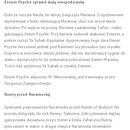
Etnum Psyche sprawił dużą niespodziankę
Dobrze ruszyła Naida, do której dołączyła Marwina. Z opóźnieniem
wystartował z kolei debiutujący Medovar, choć nie stracił wiele
dystansu. Po wyjściu na prostą Marwinę zaatakowały Saflor i lekko
galopujący Etnum Psyche. Przy kanacie usiłował atakować Esteem, a
polem ruszył Ya Sabah. Kapitalnie dysponowany tego dnia Etnum
Psyche finiszował jednak pod Kamilem Grzybowskim bez wysiłku.
Dopiero w końcówce młody jeździec dał mu wyraźniejszy sygnał do
ataku i wystarczyło to do pokonania pobudzanej batem Marwiny.
Trzeci był spóźniony Ya Sabah, a czwarty Esteem.
Etnum Psyche, własności M. Wnorowskiej, jest trenowany przez
Sergiusza Zawgorodnego.
Runny przed Naramuską
Spokojnie poprowadziła Naramuska przed Nando of Budysin. Na
prostej dołączyły do nich Runny i Saksonia. Zdecydowanie najlżej
galopowała dosiadana przez trenera Emila Zaharieva Runny,
tymczasem w walce o drugie miejsce Naramuska minimalnie