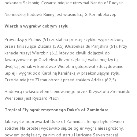
pokonała Saksonię. Czwarte miejsce utrzymał Nando of Budysin.
Niemieckiej hodowli Runny jest własnością G. Kerimbekovej.
Wierzbin wygrał w dobrym stylu
Prowadzący Prabus (51) został na prostej szybko wyprzedzony
przez finiszujące Zlatana (59,5) iOuzbeksa du Panjshira (61). Przy
kanacie ruszył Wierzbin (61), który po chwili dołączył do
faworyzowanego Ouzbeksa. Rozpoczęła się walka między tą
dwójką, jednak w końcówce Wierzbin galopował zdecydowanie
lepiej i wygrał pod Karoliną Kamińską w przekonującym stylu.
Trzecie miejsce Zlatan obronił przed atakiem Addisa (62,5).
Hodowcą i właścicielem trenowanego przez Krzysztofa Ziemiański
Wierzbina jest Ryszard Ptach.
Tropical Fly ograł zmęczonego Duke’a of Zamindara
Jak zwykle poprowadził Duke of Zamindar. Tempo było równe i
solidne. Na prostej wydawało się, że ogier wygra niezagrożony,
bowiem podążający za nim od startu Hurricane Seven zaczął