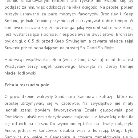
Tebinio umiarkowanym tempem, ale rywale nie kwapili się, by
podążać za nim, więc odskoczył na kilka długości. Na prostej polem
ruszyły uznawane za parę mocnych faworytów Bronislav i Keep
Smiling, jednak Tebinio przyspieszył i utrzymywał dobre tempo. W
końcówce okazało się, że przewaga, jaką wyrobił sobie wcześniej,
jest wystarczająca i odniósł niespodziewane zwycięstwo. Bronislav
był drugi, o 0,5 dł. przed Keep Smilingiem, a czwarte miejsce zajął
Suwenir przed odpadającym na prostej So Good So Right.
Hodowcą i współwłaścicielem (wraz z żoną Urszulą) triumfatora jest
Władysław Jerzy Engel. Zimowego faworyta na Derby trenuje
Maciej Jodłowski.
Echala rozrzuciła pole
O prowadzenie walczyły Gandahara, Sambuca i Eufrazja, które na
prostej utrzymywały się w czołówce. Na zwycięstwo nie miały
jednak szans, bowiem faworyzowana Echala galopowała pod
Tomášem Lukáškiem zdecydowanie najlepiej i z łatwością oddaliła
się od nich na finiszu. Do wymienionej trójki na chwilę dołączyła
Annie, jednak w końcówce osłabła wraz z Eufrazją. Druga była
Sambuca po walce z Gandaharą, a czwarta zameldowała się w