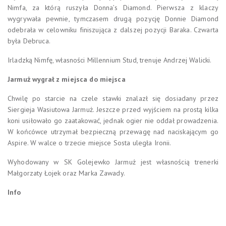
Nimfa, za którą ruszyła Donna’s Diamond. Pierwsza z klaczy
wygrywała pewnie, tymczasem drugą pozycję Donnie Diamond
odebrała w celowniku finiszująca z dalszej pozycji Baraka. Czwarta
była Debruca.
Irladzką Nimfę, własności Millennium Stud, trenuje Andrzej Walicki.
Jarmuż wygrał z miejsca do miejsca
Chwilę po starcie na czele stawki znalazł się dosiadany przez
Siergieja Wasiutowa Jarmuż. Jeszcze przed wyjściem na prostą kilka
koni usiłowało go zaatakować, jednak ogier nie oddał prowadzenia.
W końcówce utrzymał bezpieczną przewagę nad naciskającym go
Aspire. W walce o trzecie miejsce Sosta uległa Ironii.
Wyhodowany w SK Golejewko Jarmuż jest własnością trenerki
Małgorzaty Łojek oraz Marka Zawady.
Info