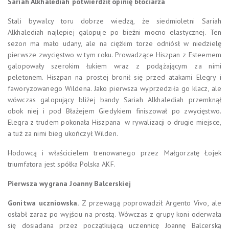
Sariah Alkhalediah potwierdził opinię błociarza
Stali bywalcy toru dobrze wiedzą, że siedmioletni Sariah
Alkhalediah najlepiej galopuje po bieżni mocno elastycznej. Ten
sezon ma mało udany, ale na ciężkim torze odniósł w niedzielę
pierwsze zwycięstwo w tym roku. Prowadzące Hiszpan z Esteemem
galopowały szerokim łukiem wraz z podążającym za nimi
peletonem. Hiszpan na prostej bronił się przed atakami Elegry i
faworyzowanego Wildena. Jako pierwsza wyprzedziła go klacz, ale
wówczas galopujący bliżej bandy Sariah Alkhalediah przemknął
obok niej i pod Błażejem Giedykiem finiszował po zwycięstwo.
Elegra z trudem pokonała Hiszpana w rywalizacji o drugie miejsce,
a tuż za nimi bieg ukończył Wilden.
Hodowcą i właścicielem trenowanego przez Małgorzatę Łojek
triumfatora jest spółka Polska AKF.
Pierwsza wygrana Joanny Balcerskiej
Gonitwa uczniowska.
Z przewagą poprowadził Argento Vivo, ale
osłabł zaraz po wyjściu na prostą. Wówczas z grupy koni oderwała
się dosiadana przez początkującą uczennicę Joannę Balcerską