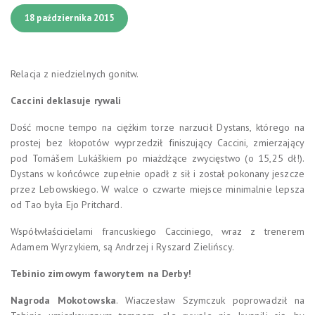
18 października 2015
Relacja z niedzielnych gonitw.
Caccini deklasuje rywali
Dość mocne tempo na ciężkim torze narzucił Dystans, którego na
prostej bez kłopotów wyprzedził finiszujący Caccini, zmierzający
pod Tomášem Lukáškiem po miażdżące zwycięstwo (o 15,25 dł!).
Dystans w końcówce zupełnie opadł z sił i został pokonany jeszcze
przez Lebowskiego. W walce o czwarte miejsce minimalnie lepsza
od Tao była Ejo Pritchard.
Współwłaścicielami francuskiego Cacciniego, wraz z trenerem
Adamem Wyrzykiem, są Andrzej i Ryszard Zielińscy.
Tebinio zimowym faworytem na Derby!
Nagroda Mokotowska
. Wiaczesław Szymczuk poprowadził na