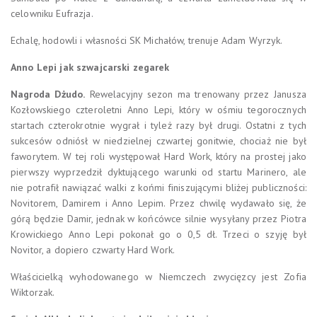
celowniku Eufrazja.
Echalę, hodowli i własności SK Michałów, trenuje Adam Wyrzyk.
Anno Lepi jak szwajcarski zegarek
Nagroda Dżudo.
Rewelacyjny sezon ma trenowany przez Janusza
Kozłowskiego czteroletni Anno Lepi, który w ośmiu tegorocznych
startach czterokrotnie wygrał i tyleż razy był drugi. Ostatni z tych
sukcesów odniósł w niedzielnej czwartej gonitwie, chociaż nie był
faworytem. W tej roli występował Hard Work, który na prostej jako
pierwszy wyprzedził dyktującego warunki od startu Marinero, ale
nie potrafił nawiązać walki z końmi finiszującymi bliżej publiczności:
Novitorem, Damirem i Anno Lepim. Przez chwilę wydawało się, że
górą będzie Damir, jednak w końcówce silnie wysyłany przez Piotra
Krowickiego Anno Lepi pokonał go o 0,5 dł. Trzeci o szyję był
Novitor, a dopiero czwarty Hard Work.
Właścicielką wyhodowanego w Niemczech zwycięzcy jest Zofia
Wiktorzak.