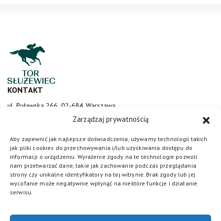
KONTAKT
ul. Puławska 266, 02-684 Warszawa
sluzewiec@totalizator.pl
Zarządzaj prywatnością
KONTAKT DLA MEDIÓW
Aby zapewnić jak najlepsze doświadczenia, używamy technologii takich
jak pliki cookies do przechowywania i/lub uzyskiwania dostępu do
media@torsluzewiec.pl
informacji o urządzeniu. Wyrażenie zgody na te technologie pozwoli
nam przetwarzać dane, takie jak zachowanie podczas przeglądania
strony czy unikalne identyfikatory na tej witrynie. Brak zgody lub jej
wycofanie może negatywnie wpłynąć na niektóre funkcje i działanie
DOŁĄCZ DO NAS
serwisu.