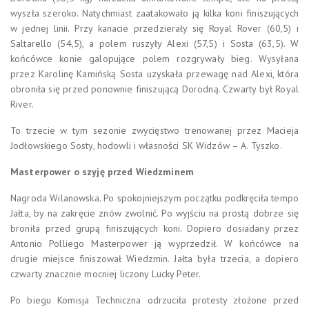
wyszła szeroko. Natychmiast zaatakowało ją kilka koni finiszujących
w jednej linii. Przy kanacie przedzierały się Royal Rover (60,5) i
Saltarello (54,5), a polem ruszyły Alexi (57,5) i Sosta (63,5). W
końcówce konie galopujące polem rozgrywały bieg. Wysyłana
przez Karolinę Kamińską Sosta uzyskała przewagę nad Alexi, która
obroniła się przed ponownie finiszującą Dorodną. Czwarty był Royal
River.
To trzecie w tym sezonie zwycięstwo trenowanej przez Macieja
Jodłowskiego Sosty, hodowli i własności SK Widzów – A. Tyszko.
Masterpower o szyję przed Wiedzminem
Nagroda Wilanowska. Po spokojniejszym początku podkręciła tempo
Jałta, by na zakręcie znów zwolnić. Po wyjściu na prostą dobrze się
broniła przed grupą finiszujących koni. Dopiero dosiadany przez
Antonio Polliego Masterpower ją wyprzedził. W końcówce na
drugie miejsce finiszował Wiedzmin. Jałta była trzecia, a dopiero
czwarty znacznie mocniej liczony Lucky Peter.
Po biegu Komisja Techniczna odrzuciła protesty złożone przed