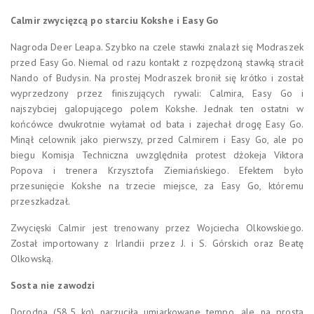
Calmir zwycięzcą po starciu Kokshe i Easy Go
Nagroda Deer Leapa. Szybko na czele stawki znalazł się Modraszek
przed Easy Go. Niemal od razu kontakt z rozpędzoną stawką stracił
Nando of Budysin. Na prostej Modraszek bronił się krótko i został
wyprzedzony przez finiszujących rywali: Calmira, Easy Go i
najszybciej galopującego polem Kokshe. Jednak ten ostatni w
końcówce dwukrotnie wyłamał od bata i zajechał drogę Easy Go.
Minął celownik jako pierwszy, przed Calmirem i Easy Go, ale po
biegu Komisja Techniczna uwzględniła protest dżokeja Viktora
Popova i trenera Krzysztofa Ziemiańskiego. Efektem było
przesunięcie Kokshe na trzecie miejsce, za Easy Go, któremu
przeszkadzał.
Zwycięski Calmir jest trenowany przez Wojciecha Olkowskiego.
Został importowany z Irlandii przez J. i S. Górskich oraz Beatę
Olkowską.
Sosta nie zawodzi
Dorodna (58,5 kg) narzuciła umiarkowane tempo, ale na prostą