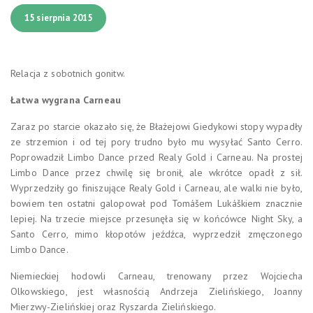
15 sierpnia 2015
Relacja z sobotnich gonitw.
Łatwa wygrana Carneau
Zaraz po starcie okazało się, że Błażejowi Giedykowi stopy wypadły
ze strzemion i od tej pory trudno było mu wysyłać Santo Cerro.
Poprowadził Limbo Dance przed Realy Gold i Carneau. Na prostej
Limbo Dance przez chwilę się bronił, ale wkrótce opadł z sił.
Wyprzedziły go finiszujące Realy Gold i Carneau, ale walki nie było,
bowiem ten ostatni galopował pod Tomášem Lukáškiem znacznie
lepiej. Na trzecie miejsce przesunęła się w końcówce Night Sky, a
Santo Cerro, mimo kłopotów jeźdźca, wyprzedził zmęczonego
Limbo Dance.
Niemieckiej hodowli Carneau, trenowany przez Wojciecha
Olkowskiego, jest własnością Andrzeja Zielińskiego, Joanny
Mierzwy-Zielińskiej oraz Ryszarda Zielińskiego.