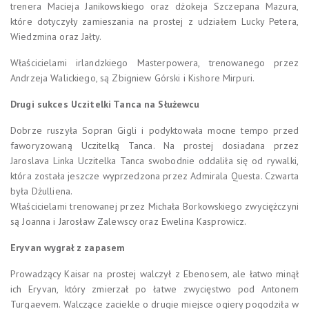
trenera Macieja Janikowskiego oraz dżokeja Szczepana Mazura,
które dotyczyły zamieszania na prostej z udziałem Lucky Petera,
Wiedzmina oraz Jałty.
Właścicielami irlandzkiego Masterpowera, trenowanego przez
Andrzeja Walickiego, są Zbigniew Górski i Kishore Mirpuri.
Drugi sukces Uczitelki Tanca na Służewcu
Dobrze ruszyła Sopran Gigli i podyktowała mocne tempo przed
faworyzowaną Uczitelką Tanca. Na prostej dosiadana przez
Jaroslava Linka Uczitelka Tanca swobodnie oddaliła się od rywalki,
która została jeszcze wyprzedzona przez Admirala Questa. Czwarta
była Dżulliena.
Właścicielami trenowanej przez Michała Borkowskiego zwyciężczyni
są Joanna i Jarosław Zalewscy oraz Ewelina Kasprowicz.
Eryvan wygrał z zapasem
Prowadzący Kaisar na prostej walczył z Ebenosem, ale łatwo minął
ich Eryvan, który zmierzał po łatwe zwycięstwo pod Antonem
Turgaevem. Walczące zaciekle o drugie miejsce ogiery pogodziła w