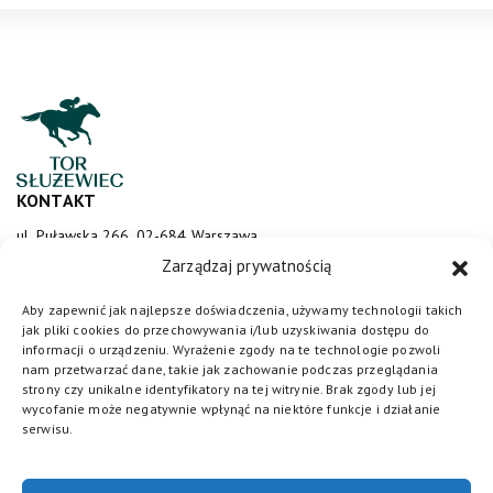
KONTAKT
ul. Puławska 266, 02-684 Warszawa
sluzewiec@totalizator.pl
Zarządzaj prywatnością
KONTAKT DLA MEDIÓW
Aby zapewnić jak najlepsze doświadczenia, używamy technologii takich
jak pliki cookies do przechowywania i/lub uzyskiwania dostępu do
media@torsluzewiec.pl
informacji o urządzeniu. Wyrażenie zgody na te technologie pozwoli
nam przetwarzać dane, takie jak zachowanie podczas przeglądania
strony czy unikalne identyfikatory na tej witrynie. Brak zgody lub jej
wycofanie może negatywnie wpłynąć na niektóre funkcje i działanie
DOŁĄCZ DO NAS
serwisu.