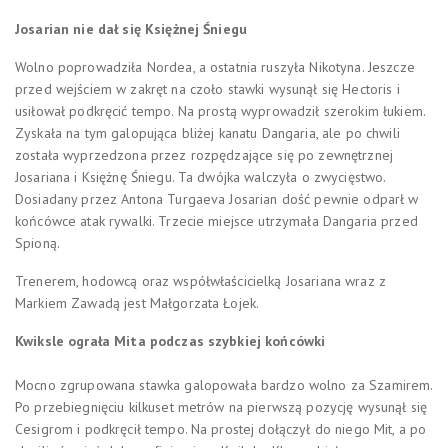
Josarian nie dał się Księżnej Śniegu
Wolno poprowadziła Nordea, a ostatnia ruszyła Nikotyna. Jeszcze
przed wejściem w zakręt na czoło stawki wysunął się Hectoris i
usiłował podkręcić tempo. Na prostą wyprowadził szerokim łukiem.
Zyskała na tym galopująca bliżej kanatu Dangaria, ale po chwili
została wyprzedzona przez rozpędzające się po zewnętrznej
Josariana i Księżnę Śniegu. Ta dwójka walczyła o zwycięstwo.
Dosiadany przez Antona Turgaeva Josarian dość pewnie odparł w
końcówce atak rywalki. Trzecie miejsce utrzymała Dangaria przed
Spioną.
Trenerem, hodowcą oraz współwłaścicielką Josariana wraz z
Markiem Zawadą jest Małgorzata Łojek.
Kwiksle ograła Mita podczas szybkiej końcówki
Mocno zgrupowana stawka galopowała bardzo wolno za Szamirem.
Po przebiegnięciu kilkuset metrów na pierwszą pozycję wysunął się
Cesigrom i podkręcił tempo. Na prostej dołączył do niego Mit, a po