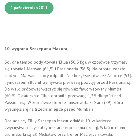
1 października 2011
10. wygrana Szczepana Mazura.
Solidne tempo podyktowała Ellua (50,5 kg), w czołówce trzymały
się również Marwan (61,5) i Passionaria (56,5). Na prostej zeszło
siodło z Marwana, który odpadł. Nie liczył się również Airforce (53).
Tymczasem Ellua utrzymywała pierwszą pozycję przed Passionarią.
Do walki próbował włączyć się również faworyzowany Mumbai
(60,5). Ostatecznie Ellua obroniła przewagę 1,25 długości nad
Passionarią. W końcówce dobrze finiszowała El Sara (59), która
wysunęła się na trzecie miejsce przed Mumbaia.
Dosiadający Elluy Szczepan Mazur odniósł 10. w karierze
zwycięstwo i uzyskał tytuł starszego ucznia (-3 kg). Właścicielami
triumfatorki są SK Michałów oraz trener Maciej Janikowski.