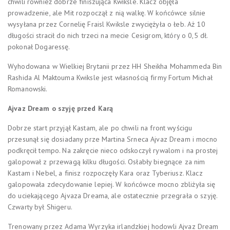
chwili również dobrze finiszująca Kwiksle. Klacz objęła
prowadzenie, ale Mit rozpoczął z nią walkę. W końcówce silnie
wysyłana przez Cornelię Fraisl Kwiksle zwyciężyła o łeb. Aż 10
długości stracił do nich trzeci na mecie Cesigrom, który o 0,5 dł.
pokonał Dogaressę.
Wyhodowana w Wielkiej Brytanii przez HH Sheikha Mohammeda Bin
Rashida Al Maktouma Kwiksle jest własnością firmy Fortum Michał
Romanowski.
Ajvaz Dream o szyję przed Karą
Dobrze start przyjął Kastam, ale po chwili na front wyścigu
przesunął się dosiadany prze Martina Srneca Ajvaz Dream i mocno
podkręcił tempo. Na zakręcie nieco odskoczył rywalom i na prostej
galopował z przewagą kilku długości. Osłabły biegnące za nim
Kastam i Nebel, a finisz rozpoczęły Kara oraz Tyberiusz. Klacz
galopowała zdecydowanie lepiej. W końcówce mocno zbliżyła się
do uciekającego Ajvaza Dreama, ale ostatecznie przegrała o szyję.
Czwarty był Shigeru.
Trenowany przez Adama Wyrzyka irlandzkiej hodowli Ajvaz Dream