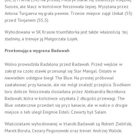
Sussex, ale klacz w końcówce finiszowała lepiej. Wysyłana przez
Antona Turgaeva wygrała pewnie. Trzecie miejsce zajął Unikat (55)
przed Tovjanem (55,5).
Wyhodowana w SK Krasne triumfatorka jest także własnością tej
stadniny, a trenuje ją Małgorzata Łojek.
Przekonująca wygrana Badawah
Wolno prowadziła Badalona przed Badawah. Przed wejście w
zakręt na czoło stawki przesunął się Star Mangal. Ostatni w
niewielkim odstępie biegł The Blue. Na prostej próbował
zaatakować przy kanacie, ale nie mógł znaleźć przejścia. Środkiem
toru dobrze finiszowała dosiadana przez Aleksandra Reznikova
Badawah, która w końcówce uzyskała 2 długości przewagi. The
Blue ostatecznie przedarł się pryz kanacie, ale w walce o drugie
miejsce o łeb uległ Enigmie Esteli. Czwarty był Salam.
Właścicielami wyhodowanej w Irlandii Badawah są Robert Zieliński,
Marek Boruta, Cezary Pogonowski oraz trener Andrzej Walicki.