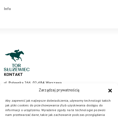
Info
KONTAKT
ul. Puławska 266, 02-684 Warszawa
sluzewiec@totalizator.pl
Zarządzaj prywatnością
KONTAKT DLA MEDIÓW
Aby zapewnić jak najlepsze doświadczenia, używamy technologii takich
jak pliki cookies do przechowywania i/lub uzyskiwania dostępu do
media@torsluzewiec.pl
informacji o urządzeniu. Wyrażenie zgody na te technologie pozwoli
nam przetwarzać dane, takie jak zachowanie podczas przeglądania