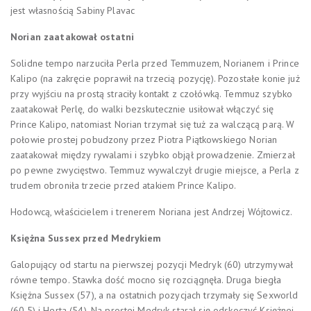
jest własnością Sabiny Plavac
Norian zaatakował ostatni
Solidne tempo narzuciła Perla przed Temmuzem, Norianem i Prince
Kalipo (na zakręcie poprawił na trzecią pozycję). Pozostałe konie już
przy wyjściu na prostą straciły kontakt z czołówką. Temmuz szybko
zaatakował Perlę, do walki bezskutecznie usiłował włączyć się
Prince Kalipo, natomiast Norian trzymał się tuż za walczącą parą. W
połowie prostej pobudzony przez Piotra Piątkowskiego Norian
zaatakował między rywalami i szybko objął prowadzenie. Zmierzał
po pewne zwycięstwo. Temmuz wywalczył drugie miejsce, a Perla z
trudem obroniła trzecie przed atakiem Prince Kalipo.
Hodowcą, właścicielem i trenerem Noriana jest Andrzej Wójtowicz.
Księżna Sussex przed Medrykiem
Galopujący od startu na pierwszej pozycji Medryk (60) utrzymywał
równe tempo. Stawka dość mocno się rozciągnęła. Druga biegła
Księżna Sussex (57), a na ostatnich pozycjach trzymały się Sexworld
(60,5) i Herta (54). Na prostej Medryk starał się odskoczyć Księżnej