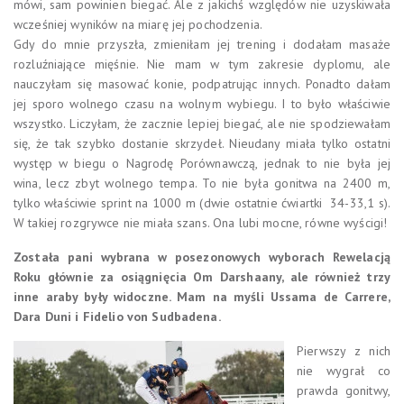
mówi, sam powinien biegać. Ale z jakichś względów nie uzyskiwała
wcześniej wyników na miarę jej pochodzenia.
Gdy do mnie przyszła, zmieniłam jej trening i dodałam masaże
rozluźniające mięśnie. Nie mam w tym zakresie dyplomu, ale
nauczyłam się masować konie, podpatrując innych. Ponadto dałam
jej sporo wolnego czasu na wolnym wybiegu. I to było właściwie
wszystko. Liczyłam, że zacznie lepiej biegać, ale nie spodziewałam
się, że tak szybko dostanie skrzydeł. Nieudany miała tylko ostatni
występ w biegu o Nagrodę Porównawczą, jednak to nie była jej
wina, lecz zbyt wolnego tempa. To nie była gonitwa na 2400 m,
tylko właściwie sprint na 1000 m (dwie ostatnie ćwiartki 34-33,1 s).
W takiej rozgrywce nie miała szans. Ona lubi mocne, równe wyścigi!
Została pani wybrana w posezonowych wyborach Rewelacją
Roku głównie za osiągnięcia Om Darshaany, ale również trzy
inne araby były widoczne. Mam na myśli Ussama de Carrere,
Dara Duni i Fidelio von Sudbadena.
Pierwszy z nich
nie wygrał co
prawda gonitwy,