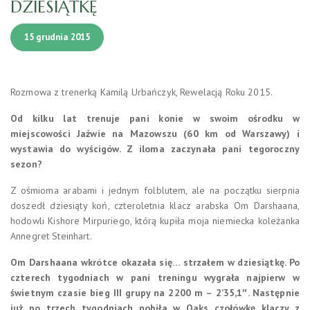
DZIESIĄTKĘ
15 grudnia 2015
Rozmowa z trenerką Kamilą Urbańczyk, Rewelacją Roku 2015.
Od kilku lat trenuje pani konie w swoim ośrodku w
miejscowości Jaźwie na Mazowszu (60 km od Warszawy) i
wystawia do wyścigów. Z iloma zaczynała pani tegoroczny
sezon?
Z ośmioma arabami i jednym folblutem, ale na początku sierpnia
doszedł dziesiąty koń, czteroletnia klacz arabska Om Darshaana,
hodowli Kishore Mirpuriego, którą kupiła moja niemiecka koleżanka
Annegret Steinhart.
Om Darshaana wkrótce okazała się… strzałem w dziesiątkę. Po
czterech tygodniach w pani treningu wygrała najpierw w
świetnym czasie bieg III grupy na 2200 m – 2’35,1″. Następnie
już po trzech tygodniach pobiła w Oaks czołówkę klaczy z