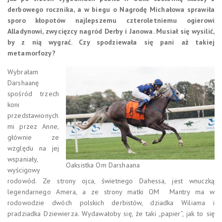
derbowego rocznika, a w biegu o Nagrodę Michałowa sprawiła
sporo kłopotów najlepszemu czteroletniemu ogierowi
Alladynowi, zwycięzcy nagród Derby i Janowa. Musiał się wysilić,
by z nią wygrać. Czy spodziewała się pani aż takiej
metamorfozy?
Wybrałam
Darshaanę
spośród trzech
koni
przedstawionych
mi przez Anne,
głównie ze
względu na jej
wspaniały,
Oaksistka Om Darshaana
wyścigowy
rodowód. Ze strony ojca, świetnego Dahessa, jest wnuczką
legendarnego Amera, a ze strony matki OM Mantry ma w
rodowodzie dwóch polskich derbistów, dziadka Wiliama i
pradziadka Dziewierza. Wydawałoby się, że taki „papier”, jak to się