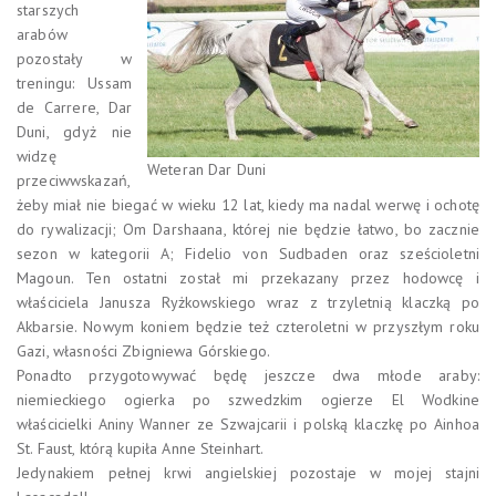
starszych
arabów
pozostały w
treningu: Ussam
de Carrere, Dar
Duni, gdyż nie
widzę
Weteran Dar Duni
przeciwwskazań,
żeby miał nie biegać w wieku 12 lat, kiedy ma nadal werwę i ochotę
do rywalizacji; Om Darshaana, której nie będzie łatwo, bo zacznie
sezon w kategorii A; Fidelio von Sudbaden oraz sześcioletni
Magoun. Ten ostatni został mi przekazany przez hodowcę i
właściciela Janusza Ryżkowskiego wraz z trzyletnią klaczką po
Akbarsie. Nowym koniem będzie też czteroletni w przyszłym roku
Gazi, własności Zbigniewa Górskiego.
Ponadto przygotowywać będę jeszcze dwa młode araby:
niemieckiego ogierka po szwedzkim ogierze El Wodkine
właścicielki Aniny Wanner ze Szwajcarii i polską klaczkę po Ainhoa
St. Faust, którą kupiła Anne Steinhart.
Jedynakiem pełnej krwi angielskiej pozostaje w mojej stajni