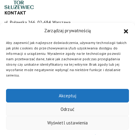
KONTAKT
ul. Puławska 266, 02-684 Warszawa
sluzewiec@totalizator.pl
Zarządzaj prywatnością
KONTAKT DLA MEDIÓW
Aby zapewnić jak najlepsze doświadczenia, używamy technologii takich
jak pliki cookies do przechowywania i/lub uzyskiwania dostępu do
media@torsluzewiec.pl
informacji o urządzeniu. Wyrażenie zgody na te technologie pozwoli
nam przetwarzać dane, takie jak zachowanie podczas przeglądania
strony czy unikalne identyfikatory na tej witrynie. Brak zgody lub jej
wycofanie może negatywnie wpłynąć na niektóre funkcje i działanie
DOŁĄCZ DO NAS
serwisu.
Akceptuj
Odrzuć
Wyświetl ustawienia
Totalizator Sportowy
© 2026. Wszystkie prawa zastrzeżone /
Polityka cookies
/
Regulamin
/
Polityka prywatności
/
Standardy