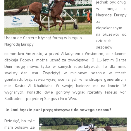
jednak był drugi
w biegu o
Nagrodę Europy
za
niepokonanym
na Służewcu od
Ussam de Carrere błysnął formą w biegu o
czterech
Nagrodę Europy
sezonów
niemieckim Ameretto, a przed Alladynem i Westimem, co zdaniem
dżokeja Popova, można uznać za zwycięstwo! O 11-letnim Darze
Duni mogę mówić tylko w samych superlatywach. To dla mnie
swoisty dar losu. Zwyciężył w minionym sezonie w trzech
gonitwach, bijąc rywali wyżej ocenianych w handicapie generalnym,
m.in. Kasira Al Khalidiaha. W swojej karierze ma na koncie 16
wygranych. Ponadto dwie gonitwy wygrał rzetelny Fidelio von
Sudbaden i po jednej Sangus i Firo Wex.
Ile koni będzie pani przygotowywać do nowego sezonu?
Dziesięć, bo tyle
mam boksów. Ze