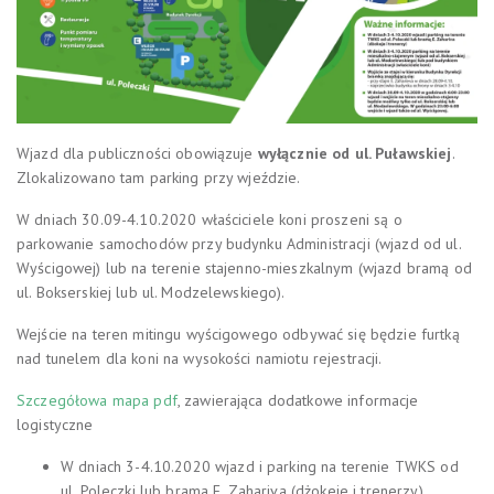
Wjazd dla publiczności obowiązuje
wyłącznie od ul. Puławskiej
.
Zlokalizowano tam parking przy wjeździe.
W dniach 30.09-4.10.2020 właściciele koni proszeni są o
parkowanie samochodów przy budynku Administracji (wjazd od ul.
Wyścigowej) lub na terenie stajenno-mieszkalnym (wjazd bramą od
ul. Bokserskiej lub ul. Modzelewskiego).
Wejście na teren mitingu wyścigowego odbywać się będzie furtką
nad tunelem dla koni na wysokości namiotu rejestracji.
Szczegółowa mapa pdf
, zawierająca dodatkowe informacje
logistyczne
W dniach 3-4.10.2020 wjazd i parking na terenie TWKS od
ul. Poleczki lub brama E. Zahariva (dżokeje i trenerzy)