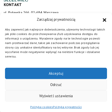
KONTAKT
ul. Puławska 266, 02-684 Warszawa
sluzewiec@totalizator.pl
Zarządzaj prywatnością
KONTAKT DLA MEDIÓW
Aby zapewnić jak najlepsze doświadczenia, używamy technologii takich
jak pliki cookies do przechowywania i/lub uzyskiwania dostępu do
media@torsluzewiec.pl
informacji o urządzeniu. Wyrażenie zgody na te technologie pozwoli
nam przetwarzać dane, takie jak zachowanie podczas przeglądania
strony czy unikalne identyfikatory na tej witrynie. Brak zgody lub jej
wycofanie może negatywnie wpłynąć na niektóre funkcje i działanie
DOŁĄCZ DO NAS
serwisu.
Akceptuj
Odrzuć
Wyświetl ustawienia
Totalizator Sportowy
© 2026. Wszystkie prawa zastrzeżone /
Polityka cookies
/
Regulamin
/
Polityka prywatności
/
Standardy
Polityka cookies
Polityka prywatności
ochrony małoletnich