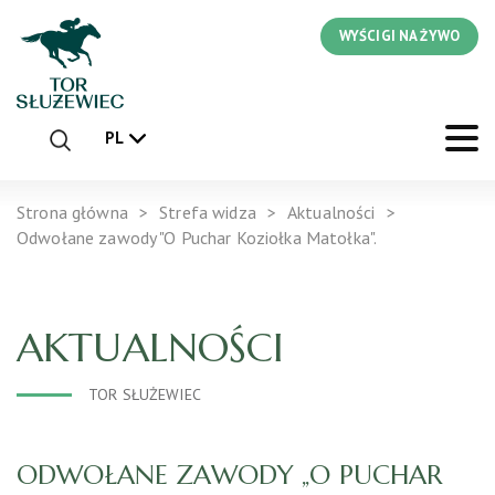
WYŚCIGI NA ŻYWO
PL
Strona główna
Strefa widza
Aktualności
Odwołane zawody "O Puchar Koziołka Matołka".
AKTUALNOŚCI
TOR SŁUŻEWIEC
ODWOŁANE ZAWODY „O PUCHAR