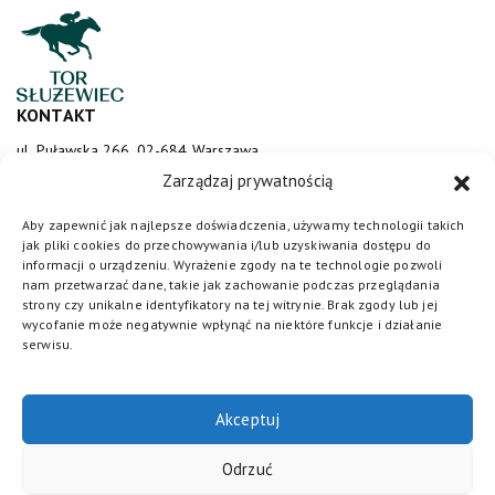
KONTAKT
ul. Puławska 266, 02-684 Warszawa
sluzewiec@totalizator.pl
Zarządzaj prywatnością
KONTAKT DLA MEDIÓW
Aby zapewnić jak najlepsze doświadczenia, używamy technologii takich
jak pliki cookies do przechowywania i/lub uzyskiwania dostępu do
media@torsluzewiec.pl
informacji o urządzeniu. Wyrażenie zgody na te technologie pozwoli
nam przetwarzać dane, takie jak zachowanie podczas przeglądania
strony czy unikalne identyfikatory na tej witrynie. Brak zgody lub jej
wycofanie może negatywnie wpłynąć na niektóre funkcje i działanie
DOŁĄCZ DO NAS
serwisu.
Akceptuj
Odrzuć