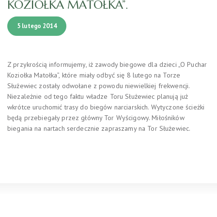
KOZIOŁKA MATOŁKA”.
5 lutego 2014
Z przykrością informujemy, iż zawody biegowe dla dzieci „O Puchar
Koziołka Matołka”, które miały odbyć się 8 lutego na Torze
Służewiec zostały odwołane z powodu niewielkiej frekwencji.
Niezależnie od tego faktu władze Toru Służewiec planują już
wkrótce uruchomić trasy do biegów narciarskich. Wytyczone ścieżki
będą przebiegały przez główny Tor Wyścigowy. Miłośników
biegania na nartach serdecznie zapraszamy na Tor Służewiec.