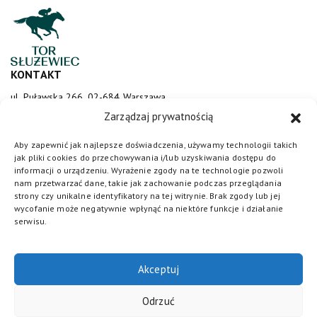
KONTAKT
ul. Puławska 266, 02-684 Warszawa
sluzewiec@totalizator.pl
Zarządzaj prywatnością
KONTAKT DLA MEDIÓW
Aby zapewnić jak najlepsze doświadczenia, używamy technologii takich
jak pliki cookies do przechowywania i/lub uzyskiwania dostępu do
media@torsluzewiec.pl
informacji o urządzeniu. Wyrażenie zgody na te technologie pozwoli
nam przetwarzać dane, takie jak zachowanie podczas przeglądania
strony czy unikalne identyfikatory na tej witrynie. Brak zgody lub jej
wycofanie może negatywnie wpłynąć na niektóre funkcje i działanie
DOŁĄCZ DO NAS
serwisu.
Akceptuj
Odrzuć