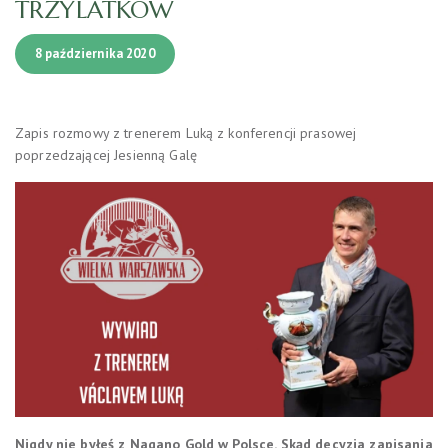
TRZYLATKÓW
8 października 2020
Zapis rozmowy z trenerem Luką z konferencji prasowej
poprzedzającej Jesienną Galę
Nigdy nie byłeś z Nagano Gold w Polsce. Skąd decyzja zapisania