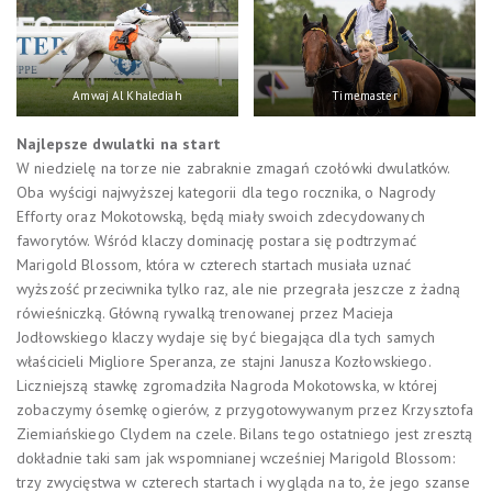
Amwaj Al Khalediah
Timemaster
Najlepsze dwulatki na start
W niedzielę na torze nie zabraknie zmagań czołówki dwulatków.
Oba wyścigi najwyższej kategorii dla tego rocznika, o Nagrody
Efforty oraz Mokotowską, będą miały swoich zdecydowanych
faworytów. Wśród klaczy dominację postara się podtrzymać
Marigold Blossom, która w czterech startach musiała uznać
wyższość przeciwnika tylko raz, ale nie przegrała jeszcze z żadną
rówieśniczką. Główną rywalką trenowanej przez Macieja
Jodłowskiego klaczy wydaje się być biegająca dla tych samych
właścicieli Migliore Speranza, ze stajni Janusza Kozłowskiego.
Liczniejszą stawkę zgromadziła Nagroda Mokotowska, w której
zobaczymy ósemkę ogierów, z przygotowywanym przez Krzysztofa
Ziemiańskiego Clydem na czele. Bilans tego ostatniego jest zresztą
dokładnie taki sam jak wspomnianej wcześniej Marigold Blossom:
trzy zwycięstwa w czterech startach i wygląda na to, że jego szanse