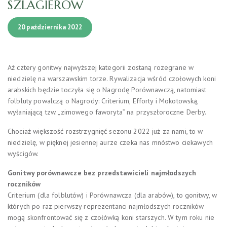
SZLAGIERÓW
20 października 2022
Aż cztery gonitwy najwyższej kategorii zostaną rozegrane w
niedzielę na warszawskim torze. Rywalizacja wśród czołowych koni
arabskich będzie toczyła się o Nagrodę Porównawczą, natomiast
folbluty powalczą o Nagrody: Criterium, Efforty i Mokotowską,
wyłaniającą tzw. „zimowego faworyta” na przyszłoroczne Derby.
Chociaż większość rozstrzygnięć sezonu 2022 już za nami, to w
niedzielę, w pięknej jesiennej aurze czeka nas mnóstwo ciekawych
wyścigów.
Gonitwy porównawcze bez przedstawicieli najmłodszych
roczników
Criterium (dla folblutów) i Porównawcza (dla arabów), to gonitwy, w
których po raz pierwszy reprezentanci najmłodszych roczników
mogą skonfrontować się z czołówką koni starszych. W tym roku nie