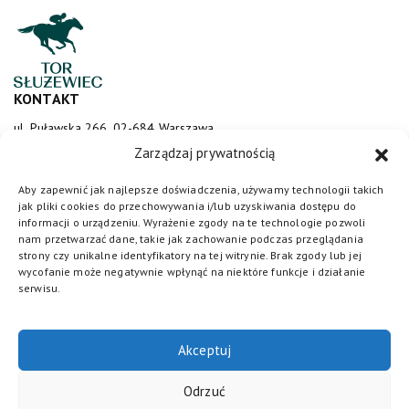
KONTAKT
ul. Puławska 266, 02-684 Warszawa
sluzewiec@totalizator.pl
Zarządzaj prywatnością
KONTAKT DLA MEDIÓW
Aby zapewnić jak najlepsze doświadczenia, używamy technologii takich
jak pliki cookies do przechowywania i/lub uzyskiwania dostępu do
media@torsluzewiec.pl
informacji o urządzeniu. Wyrażenie zgody na te technologie pozwoli
nam przetwarzać dane, takie jak zachowanie podczas przeglądania
strony czy unikalne identyfikatory na tej witrynie. Brak zgody lub jej
wycofanie może negatywnie wpłynąć na niektóre funkcje i działanie
DOŁĄCZ DO NAS
serwisu.
Akceptuj
Odrzuć