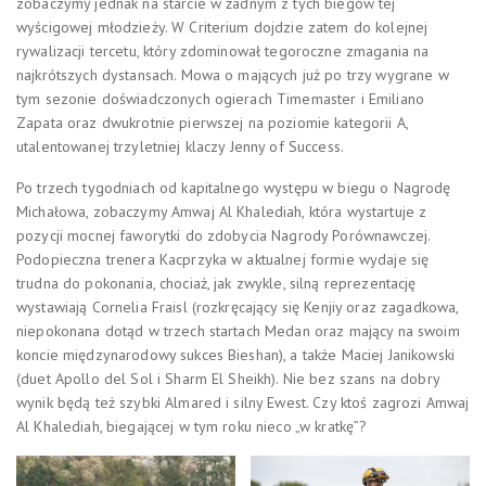
zobaczymy jednak na starcie w żadnym z tych biegów tej
wyścigowej młodzieży. W Criterium dojdzie zatem do kolejnej
rywalizacji tercetu, który zdominował tegoroczne zmagania na
najkrótszych dystansach. Mowa o mających już po trzy wygrane w
tym sezonie doświadczonych ogierach Timemaster i Emiliano
Zapata oraz dwukrotnie pierwszej na poziomie kategorii A,
utalentowanej trzyletniej klaczy Jenny of Success.
Po trzech tygodniach od kapitalnego występu w biegu o Nagrodę
Michałowa, zobaczymy Amwaj Al Khalediah, która wystartuje z
pozycji mocnej faworytki do zdobycia Nagrody Porównawczej.
Podopieczna trenera Kacprzyka w aktualnej formie wydaje się
trudna do pokonania, chociaż, jak zwykle, silną reprezentację
wystawiają Cornelia Fraisl (rozkręcający się Kenjiy oraz zagadkowa,
niepokonana dotąd w trzech startach Medan oraz mający na swoim
koncie międzynarodowy sukces Bieshan), a także Maciej Janikowski
(duet Apollo del Sol i Sharm El Sheikh). Nie bez szans na dobry
wynik będą też szybki Almared i silny Ewest. Czy ktoś zagrozi Amwaj
Al Khalediah, biegającej w tym roku nieco „w kratkę”?