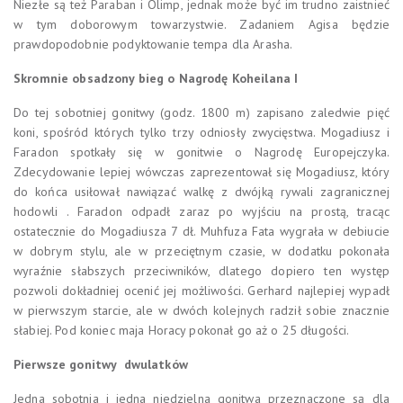
Niezłe są też Paraban i Olimp, jednak może być im trudno zaistnieć
w tym doborowym towarzystwie. Zadaniem Agisa będzie
prawdopodobnie podyktowanie tempa dla Arasha.
Skromnie obsadzony bieg o Nagrodę Koheilana I
Do tej sobotniej gonitwy (godz. 1800 m) zapisano zaledwie pięć
koni, spośród których tylko trzy odniosły zwycięstwa. Mogadiusz i
Faradon spotkały się w gonitwie o Nagrodę Europejczyka.
Zdecydowanie lepiej wówczas zaprezentował się Mogadiusz, który
do końca usiłował nawiązać walkę z dwójką rywali zagranicznej
hodowli . Faradon odpadł zaraz po wyjściu na prostą, tracąc
ostatecznie do Mogadiusza 7 dł. Muhfuza Fata wygrała w debiucie
w dobrym stylu, ale w przeciętnym czasie, w dodatku pokonała
wyraźnie słabszych przeciwników, dlatego dopiero ten występ
pozwoli dokładniej ocenić jej możliwości. Gerhard najlepiej wypadł
w pierwszym starcie, ale w dwóch kolejnych radził sobie znacznie
słabiej. Pod koniec maja Horacy pokonał go aż o 25 długości.
Pierwsze gonitwy dwulatków
Jedna sobotnia i jedna niedzielna gonitwa przeznaczone są dla