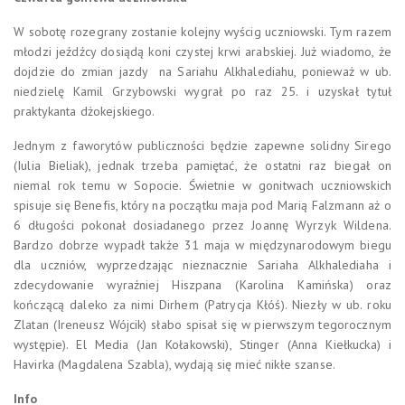
W sobotę rozegrany zostanie kolejny wyścig uczniowski. Tym razem
młodzi jeźdźcy dosiądą koni czystej krwi arabskiej. Już wiadomo, że
dojdzie do zmian jazdy na Sariahu Alkhalediahu, ponieważ w ub.
niedzielę Kamil Grzybowski wygrał po raz 25. i uzyskał tytuł
praktykanta dżokejskiego.
Jednym z faworytów publiczności będzie zapewne solidny Sirego
(Iulia Bieliak), jednak trzeba pamiętać, że ostatni raz biegał on
niemal rok temu w Sopocie. Świetnie w gonitwach uczniowskich
spisuje się Benefis, który na początku maja pod Marią Falzmann aż o
6 długości pokonał dosiadanego przez Joannę Wyrzyk Wildena.
Bardzo dobrze wypadł także 31 maja w międzynarodowym biegu
dla uczniów, wyprzedzając nieznacznie Sariaha Alkhalediaha i
zdecydowanie wyraźniej Hiszpana (Karolina Kamińska) oraz
kończącą daleko za nimi Dirhem (Patrycja Kłóś). Niezły w ub. roku
Zlatan (Ireneusz Wójcik) słabo spisał się w pierwszym tegorocznym
występie). El Media (Jan Kołakowski), Stinger (Anna Kiełkucka) i
Havirka (Magdalena Szabla), wydają się mieć nikłe szanse.
Info