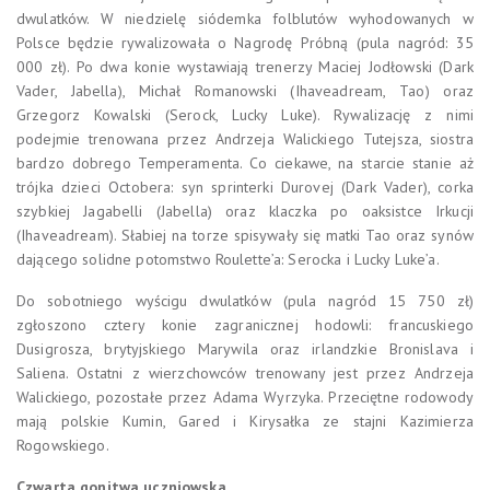
dwulatków. W niedzielę siódemka folblutów wyhodowanych w
Polsce będzie rywalizowała o Nagrodę Próbną (pula nagród: 35
000 zł). Po dwa konie wystawiają trenerzy Maciej Jodłowski (Dark
Vader, Jabella), Michał Romanowski (Ihaveadream, Tao) oraz
Grzegorz Kowalski (Serock, Lucky Luke). Rywalizację z nimi
podejmie trenowana przez Andrzeja Walickiego Tutejsza, siostra
bardzo dobrego Temperamenta. Co ciekawe, na starcie stanie aż
trójka dzieci Octobera: syn sprinterki Durovej (Dark Vader), corka
szybkiej Jagabelli (Jabella) oraz klaczka po oaksistce Irkucji
(Ihaveadream). Słabiej na torze spisywały się matki Tao oraz synów
dającego solidne potomstwo Roulette’a: Serocka i Lucky Luke’a.
Do sobotniego wyścigu dwulatków (pula nagród 15 750 zł)
zgłoszono cztery konie zagranicznej hodowli: francuskiego
Dusigrosza, brytyjskiego Marywila oraz irlandzkie Bronislava i
Saliena. Ostatni z wierzchowców trenowany jest przez Andrzeja
Walickiego, pozostałe przez Adama Wyrzyka. Przeciętne rodowody
mają polskie Kumin, Gared i Kirysałka ze stajni Kazimierza
Rogowskiego.
Czwarta gonitwa uczniowska