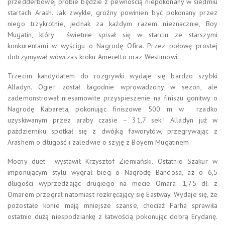
przedderbowej próbie będzie z pewnością niepokonany w siedmiu
startach Arash. Jak zwykle, groźny powinien być pokonany przez
niego trzykrotnie, jednak za każdym razem nieznacznie, Boy
Mugatin, który świetnie spisał się w starciu ze starszymi
konkurentami w wyścigu o Nagrodę Ofira. Przez połowę prostej
dotrzymywał wówczas kroku Ameretto oraz Westimowi.
Trzecim kandydatem do rozgrywki wydaje się bardzo szybki
Alladyn. Ogier został łagodnie wprowadzony w sezon, ale
zademonstrował niesamowite przyspieszenie na finiszu gonitwy o
Nagrodę Kabareta, pokonując finiszowe 500 m w rzadko
uzyskiwanym przez araby czasie – 31,7 sek.! Alladyn już w
październiku spotkał się z dwójką faworytów, przegrywając z
Arashem o długość i zaledwie o szyję z Boyem Mugatinem.
Mocny duet wystawił Krzysztof Ziemiański. Ostatnio Szakur w
imponującym stylu wygrał bieg o Nagrodę Bandosa, aż o 6,5
długości wyprzedzając drugiego na mecie Omara. 1,75 dł. z
Omarem przegrał natomiast rozkręcający się Eastway. Wydaje się, że
pozostałe konie mają mniejsze szanse, chociaż Farha sprawiła
ostatnio dużą niespodziankę z łatwością pokonując dobrą Erydanę.