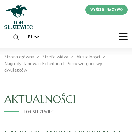
WYŚCIGI NA ŻYWO
PL
Strona główna
Strefa widza
Aktualności
Nagrody: Janowa i Koheilana I. Pierwsze gonitwy
dwulatków
AKTUALNOŚCI
TOR SŁUŻEWIEC