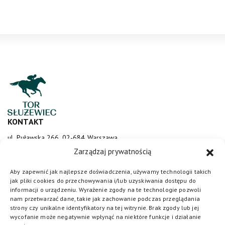
KONTAKT
ul. Puławska 266, 02-684 Warszawa
sluzewiec@totalizator.pl
Zarządzaj prywatnością
KONTAKT DLA MEDIÓW
Aby zapewnić jak najlepsze doświadczenia, używamy technologii takich
jak pliki cookies do przechowywania i/lub uzyskiwania dostępu do
media@torsluzewiec.pl
informacji o urządzeniu. Wyrażenie zgody na te technologie pozwoli
nam przetwarzać dane, takie jak zachowanie podczas przeglądania
strony czy unikalne identyfikatory na tej witrynie. Brak zgody lub jej
wycofanie może negatywnie wpłynąć na niektóre funkcje i działanie
DOŁĄCZ DO NAS