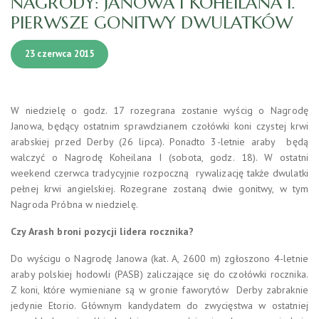
NAGRODY: JANOWA I KOHEILANA I.
PIERWSZE GONITWY DWULATKÓW
23 czerwca 2015
W niedzielę o godz. 17 rozegrana zostanie wyścig o Nagrodę
Janowa, będący ostatnim sprawdzianem czołówki koni czystej krwi
arabskiej przed Derby (26 lipca). Ponadto 3-letnie araby będą
walczyć o Nagrodę Koheilana I (sobota, godz. 18). W ostatni
weekend czerwca tradycyjnie rozpoczną rywalizację także dwulatki
pełnej krwi angielskiej. Rozegrane zostaną dwie gonitwy, w tym
Nagroda Próbna w niedzielę.
Czy Arash broni pozycji lidera rocznika?
Do wyścigu o Nagrodę Janowa (kat. A, 2600 m) zgłoszono 4-letnie
araby polskiej hodowli (PASB) zaliczające się do czołówki rocznika.
Z koni, które wymieniane są w gronie faworytów Derby zabraknie
jedynie Etorio. Głównym kandydatem do zwycięstwa w ostatniej