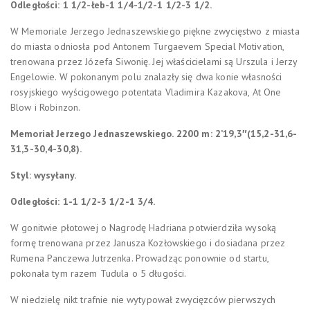
Odległości: 1 1/2-łeb-1 1/4-1/2-1 1/2-3 1/2.
W Memoriale Jerzego Jednaszewskiego piękne zwycięstwo z miasta
do miasta odniosła pod Antonem Turgaevem Special Motivation,
trenowana przez Józefa Siwonię. Jej właścicielami są Urszula i Jerzy
Engelowie. W pokonanym polu znalazły się dwa konie własności
rosyjskiego wyścigowego potentata Vladimira Kazakova, At One
Blow i Robinzon.
Memoriał Jerzego Jednaszewskiego. 2200 m: 2’19,3″(15,2-31,6-
31,3-30,4-30,8).
Styl: wysyłany.
Odległości: 1-1 1/2-3 1/2-1 3/4.
W gonitwie płotowej o Nagrodę Hadriana potwierdziła wysoką
formę trenowana przez Janusza Kozłowskiego i dosiadana przez
Rumena Panczewa Jutrzenka. Prowadząc ponownie od startu,
pokonała tym razem Tudula o 5 długości.
W niedzielę nikt trafnie nie wytypował zwycięzców pierwszych