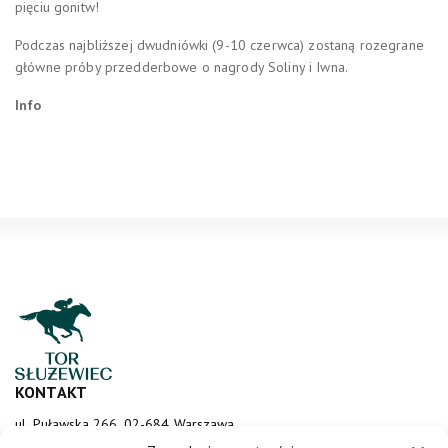
pięciu gonitw!
Podczas najbliższej dwudniówki (9-10 czerwca) zostaną rozegrane
główne próby przedderbowe o nagrody Soliny i Iwna.
Info
KONTAKT
ul. Puławska 266, 02-684 Warszawa
sluzewiec@totalizator.pl