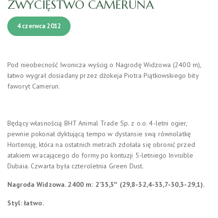
ZWYCIĘSTWO CAMERUNA
4 czerwca 2012
Pod nieobecność Iwonicza wyścig o Nagrodę Widzowa (2400 m),
łatwo wygrał dosiadany przez dżokeja Piotra Piątkowskiego bity
faworyt Camerun.
Będący własnością BHT Animal Trade Sp. z o.o. 4-letni ogier,
pewnie pokonał dyktującą tempo w dystansie swą równolatkę
Hortensję, która na ostatnich metrach zdołała się obronić przed
atakiem wracającego do formy po kontuzji 5-letniego Invisible
Dubaia. Czwarta była czteroletnia Green Dust.
Nagroda Widzowa. 2400 m: 2’35,3″ (29,8-32,4-33,7-30,3-29,1).
Styl: łatwo.